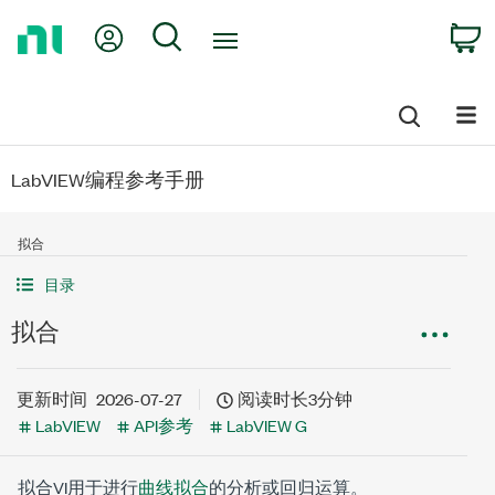
Return
My Account
Search
C
to
Home
Page
LabVIEW编程参考手册
拟合
目录
拟合
更新时间
2026-07-27
阅读时长3分钟
LabVIEW
API参考
LabVIEW G
拟合VI用于进行
曲线拟合
的分析或回归运算。