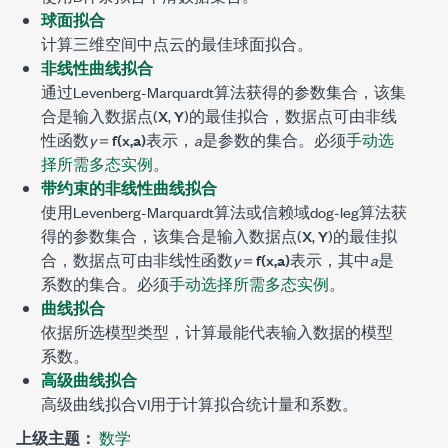
球面拟合
计算三维空间中点云的最佳球面拟合。
非线性曲线拟合
通过Levenberg-Marquardt算法获得的参数集合，该集
合是输入数据点(
X
,
Y
)的最佳拟合，数据点可由非线
性函数
y
＝
f(x,a)
表示，
a
是参数的集合。必须
手动选
择所需多态实例
。
带约束的非线性曲线拟合
使用Levenberg-Marquardt算法或信赖域dog-leg算法获
得的参数集合，该集合是输入数据点(
X
,
Y
)的最佳拟
合，数据点可由非线性函数
y
＝
f(x,a)
表示，其中
a
是
系数的集合。必须
手动选择所需多态实例
。
曲线拟合
依据所选模型类型，计算最能代表输入数据的模型
系数。
高级曲线拟合
高级曲线拟合VI用于计算拟合统计量和系数。
上级主题：
数学