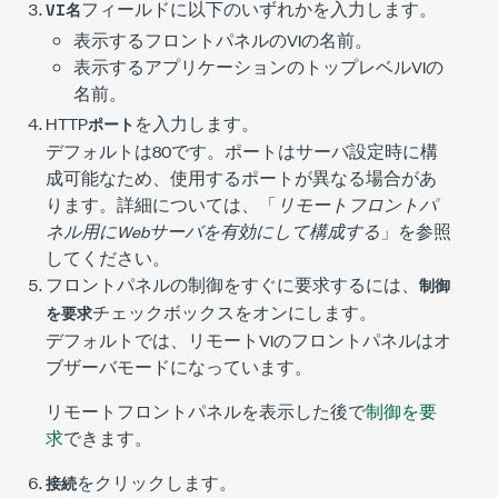
フィールドに以下のいずれかを入力します。
VI名
表示するフロントパネルのVIの名前。
表示するアプリケーションのトップレベルVIの
名前。
HTTP
を入力します。
ポート
デフォルトは
80
です。ポートはサーバ設定時に構
成可能なため、使用するポートが異なる場合があ
ります。詳細については、「
リモートフロントパ
ネル用にWebサーバを有効にして構成する
」を参照
してください。
フロントパネルの制御をすぐに要求するには、
制御
チェックボックスをオンにします。
を要求
デフォルトでは、リモートVIのフロントパネルはオ
ブザーバモードになっています。
リモートフロントパネルを表示した後で
制御を要
求
できます。
をクリックします。
接続