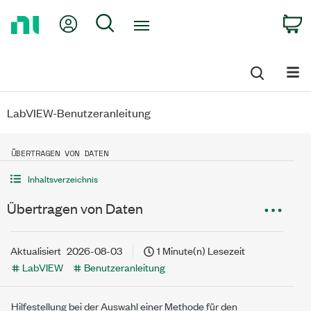
Return
My Account
Search
C
to
Home
Page
LabVIEW-Benutzeranleitung
ÜBERTRAGEN VON DATEN
Inhaltsverzeichnis
Übertragen von Daten
Aktualisiert
2026-08-03
1 Minute(n) Lesezeit
LabVIEW
Benutzeranleitung
Hilfestellung bei der Auswahl einer Methode für den