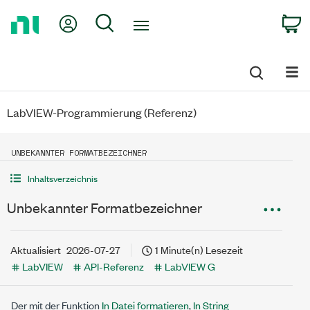
Return
My Account
Search
C
to
Home
Page
LabVIEW-Programmierung (Referenz)
UNBEKANNTER FORMATBEZEICHNER
Inhaltsverzeichnis
Unbekannter Formatbezeichner
Aktualisiert
2026-07-27
1 Minute(n) Lesezeit
LabVIEW
API-Referenz
LabVIEW G
Der mit der Funktion
In Datei formatieren
,
In String