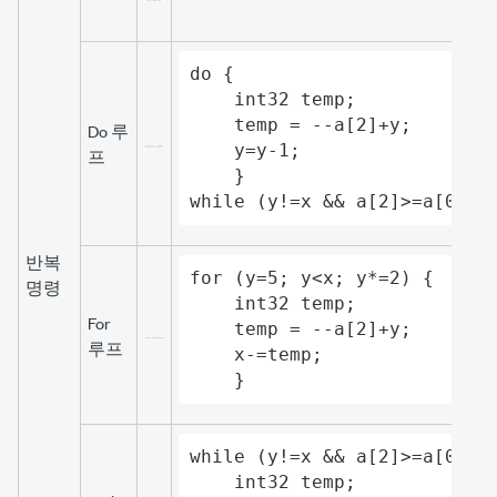
do {

    int32 temp;

    temp = --a[2]+y;

Do 루
    y=y-1;

프
    }

while (y!=x && a[2]>=a[0]);
반복
for (y=5; y<x; y*=2) {

명령
    int32 temp;

For
    temp = --a[2]+y;

루프
    x-=temp;

    }
while (y!=x && a[2]>=a[0]) {
    int32 temp;
