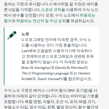
용되는 구문과 유사합니다. C 에서처럼 끝 지정은 세미콜
론 (;)임을 기억합니다.
스코프 규칙
을 사용하여 수식 노드
에서 변수를 선언합니다. 또한, 수식 노드에서
허용되는
함수
와
허용되는 연산자 및 우선 순위
를 유념하십시오.
노트
C 프로그래밍 언어에 익숙한 경우, 수식 노
드를 사용하는 것이 가장 효율적입니다.
LabVIEW 도움말
은 사용자가 C에 익숙하다
고 전제하므로 C 프로그래밍과 관련된 토픽
을 포함하지 않습니다. 더 자세한 정보는
Brian W. Kernighan과 Dennis M. Ritchiea의
The C Programming Language
또는 Herbert
Schildt의
Teach Yourself C
를 참조하십시오.
수식 노드 구문은 배커스-나우어 형식 (BNF 표기법)을 사
용하여 아래와 같이 요약됩니다. 개요는 비터미널 기호를
포함합니다: 복합 명령, 식별자, 조건 식, 숫자, 배열 크기,
부동소수 타입, 정수 타입, 왼쪽, 할당 연산자, 함수 빨간색