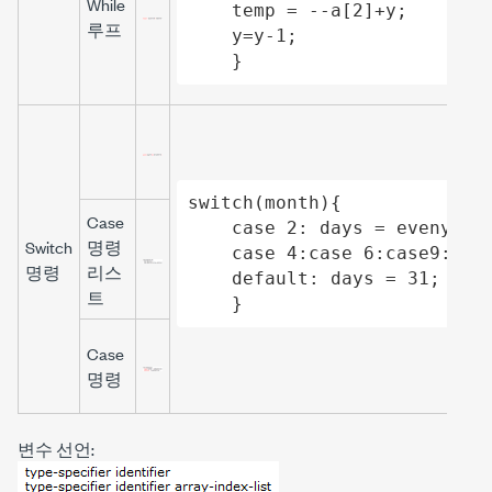
While
    temp = --a[2]+y;

루프
    y=y-1;

    }
switch(month){

Case
    case 2: days = evenyear?
Switch
명령
    case 4:case 6:case9: day
명령
리스
    default: days = 31; brea
트
    }
Case
명령
변수 선언: