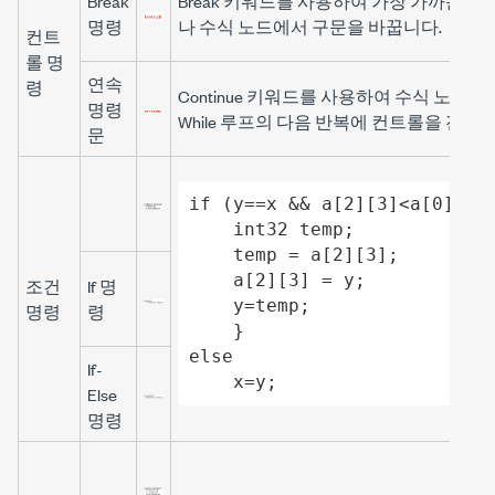
Break
Break
키워드를 사용하여 가장 가까운 Do, Fo
명령
나 수식 노드에서 구문을 바꿉니다.
컨트
롤 명
연속
령
Continue
키워드를 사용하여 수식 노드에서 가장
명령
While 루프의 다음 반복에 컨트롤을 전달
문
if (y==x && a[2][3]<a[0][1])
    int32 temp;

    temp = a[2][3];

    a[2][3] = y;

조건
If 명
    y=temp;

명령
령
    }

else

If-
    x=y;
Else
명령