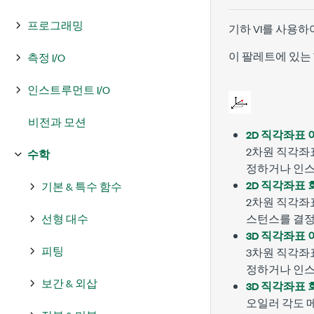
프로그래밍
기하 VI를 사용
이 팔레트에 있는 
측정 I/O
인스트루먼트 I/O
비전과 모션
2D 직각좌표 
2차원 직각좌
수학
정하거나 인
2D 직각좌표 
기본 & 특수 함수
2차원 직각좌
선형 대수
스턴스를 결
3D 직각좌표 
피팅
3차원 직각좌표
정하거나 인
보간 & 외삽
3D 직각좌표 
오일러 각도 