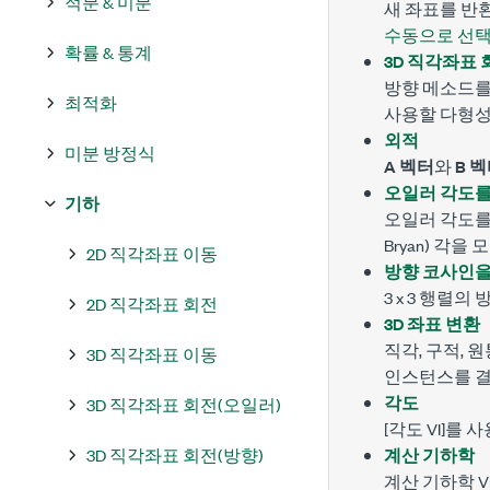
적분 & 미분
새 좌표를 반
수동으로 선
확률 & 통계
3D 직각좌표 
방향 메소드를
최적화
사용할 다형
외적
미분 방정식
A 벡터
와
B 
오일러 각도를
기하
오일러 각도를 
Bryan) 각을
2D 직각좌표 이동
방향 코사인을
3 x 3 행렬
2D 직각좌표 회전
3D 좌표 변환
직각, 구적,
3D 직각좌표 이동
인스턴스를 
각도
3D 직각좌표 회전(오일러)
[각도 VI]를
3D 직각좌표 회전(방향)
계산 기하학
계산 기하학 