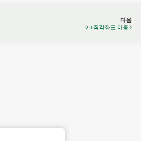
다음
2D 직각좌표 이동