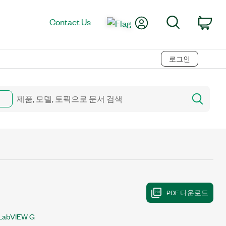
My Account
Search
Contact Us
Car
로그인
LabVIEW G