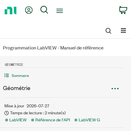
Return
My Account
Search
C
to
Home
Page
Programmation LabVIEW - Manuel de référence
GÉOMÉTRIE
Sommaire
Géométrie
Mise à jour
2026-07-27
Temps de lecture : 2 minute(s)
LabVIEW
Référence de l'API
LabVIEW G