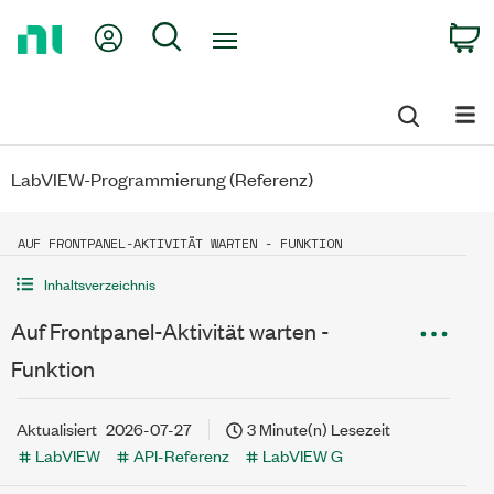
Return
My Account
Search
C
to
Home
Page
LabVIEW-Programmierung (Referenz)
AUF FRONTPANEL-AKTIVITÄT WARTEN - FUNKTION
Inhaltsverzeichnis
Auf Frontpanel-Aktivität warten -
Funktion
Aktualisiert
2026-07-27
3 Minute(n) Lesezeit
LabVIEW
API-Referenz
LabVIEW G