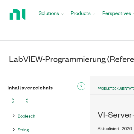
Return
to
LabVIEW
Solutions
Products
Perspectives
Home
Programmierreferenzhandbuch
Page
Funktionen
Programmierung
LabVIEW-Programmierung (Refere
Strukturen
Array
Inhaltsverzeichnis
Cluster, Klasse, Variant
PRODUKTDOKUMENTAT
Numerisch
VI-Server
Boolesch
Aktualisiert
2026-
String