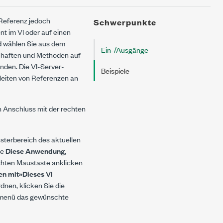
 Referenz jedoch
Schwerpunkte
t im VI oder auf einen
d wählen Sie aus dem
Ein-/Ausgänge
schaften und Methoden auf
nden. Die VI-Server-
Beispiele
rleiten von Referenzen an
n Anschluss mit der rechten
sterbereich des aktuellen
ie
Diese Anwendung
,
chten Maustaste anklicken
n mit»Dieses VI
nen, klicken Sie die
xtmenü das gewünschte