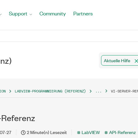
Support
Community
Partners
nz)
Aktuelle Hilfe
ION
LABVIEW-PROGRAMMIERUNG (REFERENZ)
...
VI-SERVER-RE
-Referenz
07-27
2 Minute(n) Lesezeit
LabVIEW
API-Referenz