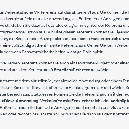
lung eine statische VI-Referenz auf das aktuelle VI aus. Sie können die
, dass sie auf die aktuelle Anwendung, ein Bedien- oder Anzeigeelemen
weist. Klicken Sie dazu auf das Blockdiagrammsymbol der Referenz un
tsprechende Option aus. Mit Hilfe dieser Referenz können Sie Eigen
dung, ein Bedien- oder Anzeigeelement oder einen Fensterbereich anwe
r eine vollständig authentifizierte Referenz aus. Gehen Sie beim Weite
ig vor, wenn Passwortsicherheit eine wichtige Rolle spielt.
r VI-Server-Referenz können Sie auch ein Frontpanel-Objekt oder eine
ken und aus dem Kontextmenü
Erstellen»Referenz
auswählen.
stante mit dem aktuellen VI, der aktuellen Anwendung oder einem Fen
 klicken Sie die VI-Server-Referenz im Blockdiagramm an und wählen S
sterbereich
aus. Stattdessen können Sie die Referenz auch mit der re
it»Diese Anwendung
,
Verknüpfen mit»Fensterbereich
oder
Verknüpfe
Referenz einem Bedien- oder Anzeigeelement innerhalb des VIs zuzuord
linken oder rechten Maustaste an und wählen Sie dann aus dem Konte