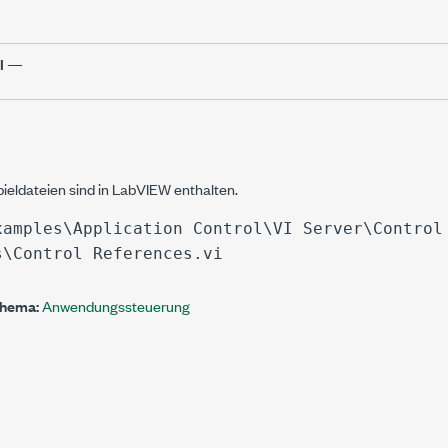
I
—
pieldateien sind in LabVIEW enthalten.
xamples\Application Control\VI Server\Control
s\Control References.vi
Thema:
Anwendungssteuerung