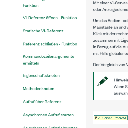
Mit einer VI-Serve
Funktion
oder Anzeigeelem
VI-Referenz öffnen - Funktion
Um das Bedien- ode
Maustaste an und 
Statische VI-Referenz
Klick mit der rech
zusammen mit Eige
Referenz schließen - Funktion
in Bezug auf die Au
mit Hilfe globaler 
Kommandozeilenargumente
ermitteln
Der Vergleich von 
Eigenschaftsknoten
Hinwei
Wenn Si
Methodenknoten
auswähl
Aufruf über Referenz
Asynchronen Aufruf starten
Asynchronen Aufruf abwarten