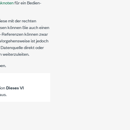
knoten
für ein Bedien-
iese mit der rechten
ssen können Sie auch einen
r-Referenzen können zwar
Vorgehensweise ist jedoch
 Datenquelle direkt oder
n weiterzuleiten.
en.
tion
Dieses VI
aus.