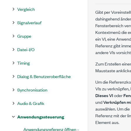
Vergleich
Gibt per Voreinstel
dahingehend ändern
Signalverlauf
Fensterbereich ver
Kontextmenü die en
Gruppe
ein VI, eine Anwen
Referenz gibt imme
Datei-I/O
andere VIs vorsicht
Timing
Zum Erstellen eine
Maustaste anklic
Dialog & Benutzeroberfläche
Um die Referenzkon
VIs zu verknüpfen,
Synchronisation
Dieses VI
oder
Fen
und
Verknüpfen m
Audio & Grafik
auswählen. Um die 
Referenz mit der 
Anwendungssteuerung
Element aus.
Anwendungsreferenz öffnen -