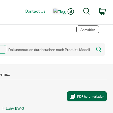
My Account
Search
Contact Us
Car
Anmelden
FERENZ
LabVIEW G