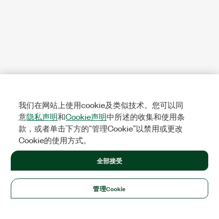
我们在网站上使用cookie及类似技术。您可以同
意
隐私声明
和
Cookie声明
中所述的收集和使用条
款，或者单击下方的“管理Cookie”以禁用或更改
Cookie的使用方式。
全部接受
管理Cookie