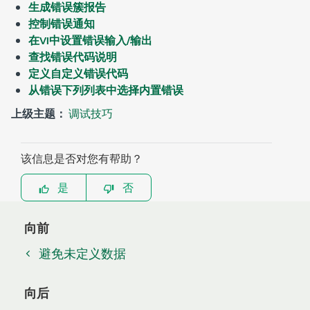
生成错误簇报告
控制错误通知
在VI中设置错误输入/输出
查找错误代码说明
定义自定义错误代码
从错误下列列表中选择内置错误
上级主题：
调试技巧
该信息是否对您有帮助？
是
否
向前
避免未定义数据
向后