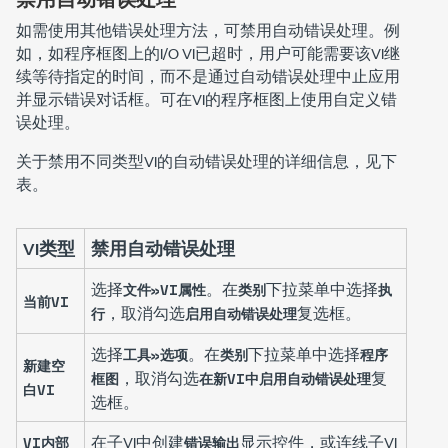
如需使用其他错误处理方法，可禁用自动错误处理。例
如，如程序框图上的I/O VI已超时，用户可能需要该VI继
续等待指定的时间，而不是通过自动错误处理中止应用
并显示错误对话框。可在VI的程序框图上使用自定义错
误处理。
关于禁用不同类型VI的自动错误处理的详细信息，见下
表。
VI类型
禁用自动错误处理
选择
。在
下拉菜单中选择
文件»VI属性
类别
执
当前VI
，取消勾选
复选框。
行
启用自动错误处理
选择
。在
下拉菜单中选择
工具»选项
类别
程序
新建空
，取消勾选
复
框图
在新VI中启用自动错误处理
白VI
选框。
在子VI中创建
显示控件，或连线子VI
VI内部
错误输出