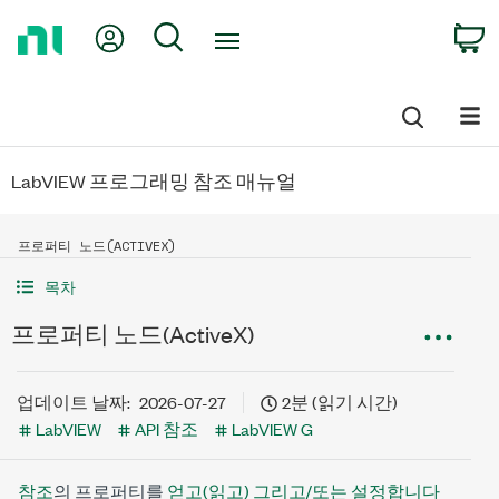
Return
My Account
Search
C
to
Home
Page
LabVIEW 프로그래밍 참조 매뉴얼
프로퍼티 노드(ACTIVEX)
목차
프로퍼티 노드(ActiveX)
업데이트 날짜:
2026-07-27
2분 (읽기 시간)
LabVIEW
API 참조
LabVIEW G
참조
의 프로퍼티를
얻고(읽고) 그리고/또는 설정합니다