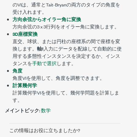
のVIは、通常とTait-Bryanの両方のタイプの角度を
受け入れます。
方向余弦からオイラー角に変換
方向余弦の3 x 3行列をオイラー角に変換します。
3D座標変換
直交、球状、または円柱の座標系の間で座標を変
換します。
軸1
入力にデータを配線して自動的に使
用する多態性インスタンスを決定するか、インス
タンスを
手動で選択
します。
角度
角度VIを使用して、角度を調整できます。
計算幾何学
計算幾何学VIを使用して、幾何学問題を計算しま
す。
メイントピック:
数学
この情報はお役に立ちましたか?