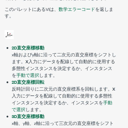
このパレットにあるVIは、
数学エラーコード
を返しま
す。
2D直交座標移動
x軸およびy軸に沿って二次元の直交座標をシフトし
ます。
X
入力にデータを配線して自動的に使用する
多態性インスタンスを決定するか、インスタンス
を
手動で選択
します。
2D直交座標回転
反時計回りに二次元の直交座標系を回転します。
X
入力にデータを配線して自動的に使用する多態性
インスタンスを決定するか、インスタンスを
手動
で選択
します。
3D直交座標移動
x軸、y軸、z軸に沿って三次元の直交座標をシフト