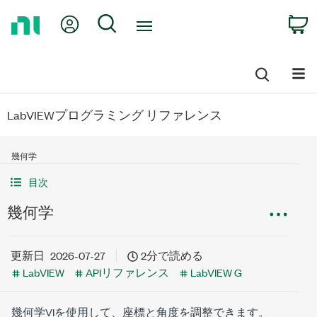
Return
My Account
Search
C
to
Home
Page
LabVIEWプログラミング リファレンス
幾何学
目次
幾何学
更新日
2026-07-27
2分で読める
LabVIEW
APIリファレンス
LabVIEW G
幾何学VIを使用して、座標と角度を調整できます。