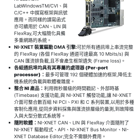
LabWindowsTM/CVI、與
C/C++ 中撰寫框架與訊號
應用。而同樣的讀寫函式
亦可續用於 CAN、LIN 與
FlexRay,可大幅簡化具備
多重網路的系統。
NI-XNET 裝置驅動 DMA 引擎:
可於所有通訊埠上串流完整
的 FlexRay (各個 FlexRay 通道可達最高 10 Mbits/s) 與
CAN 匯流排負載,且不會產生框架遺失 (Frame loss)。
各組通訊埠均具有其專屬的處理器
(Per-port
processor)
：
最多可管理 192 個硬體加速的框架,降低主
機系統的負載與軟體複雜度。
整合
NI
產品：
利用微秒層級的時間戳記、外部時基
(Timebase) 支援功能,與 NI-XNET 觸發功能,讓 NI-XNET
介面可整合數百組 NI PCI、PXI 和 C 系列裝置,以用於多種
客制化應用,從同步資料採集與匯流排層級的量測,到故障植
入與大型分散式系統等。
隨附軟體：
NI-XNET CAN、LIN 與 FlexRay 介面隨附了
NI-XNET 驅動程式、API、NI-XNET Bus Monitor、NI-
XNET Database Editor;完全不需額外費用。