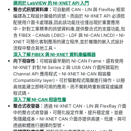
適用於 LabVIEW 的 NI-XNET API 入門
整合式訊號資料庫
：
可自動將 CAN、LIN 與 FlexRay 框架
編譯為工程設計層級的訊號。而由於 NI-XNET API 必須搭
配使用介面卡處理器,因此該功能往往僅出現於重要應用
中。針對工業標準的訊號資料庫,提供整合式的支援功能,包
含 FIBEX、CANdb (.DBC)、LDF 與 NI-CAN (.NCD)。NI-
XNET 可簡化客制應用的建立程序,並於複雜的嵌入式設計
流程中整合其他工具。
深入了解 FIBEX 與 NI-XNET 資料庫編輯器
向下相容性
：
可相容最早期的 NI-CAN Frame，還有使用
NI-XNET 針對 NI Series 2 與 USB CAN 介面所撰寫的
Channel API 應用程式。NI-XNET NI-CAN 相容層
(Compatibility layer)，可於驅動程式階層進行操作，以極
高效能建立即時可用的應用，而不需耗時重新撰寫或編譯
程式碼。
深入了解 NI-CAN 相容性層
整合式收發器
：
透過 NI-XNET CAN、LIN 與 FlexRay 介面
中的整合式收發器，可簡化設定作業、提升穩定度，並避
免隱藏成本。NI-XNET CAN 介面亦提供高速、低速、與可
透過軟體進行選擇的型號。