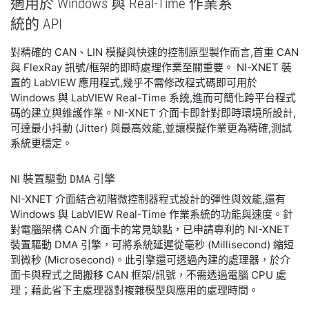
適用於 Windows 與 Real-
Time 作業系
統
的 API
對精確的 CAN、LIN 模擬與快速的控制原型製作而言,首重 CAN
與 FlexRay 訊號/框架的即時處理作業至關重要。 NI-XNET 裝
置的 LabVIEW 應用程式,幾乎不需修改程式碼即可用於
Windows 與 LabVIEW Real-Time 系統,進而可簡化跨平台程式
碼的建立與維護作業。NI-XNET 介面卡即針對即時環境所設計,
可達最小抖動 (Jitter) 與最高效能,並讓模擬作業更為精確,測試
系統更穩定。
NI 裝置
驅動 DMA 引擎
NI-XNET 介面結合初階微控制器程式設計的彈性與效能,還有
Windows 與 LabVIEW Real-Time 作業系統的功能與速度。針
對電腦架構 CAN 介面卡的常見缺點，已申請專利的 NI-XNET
裝置驅動 DMA 引擎，可將系統延遲從毫秒 (Millisecond) 縮短
到微秒 (Microsecond)。此引擎還可透過內建的處理器，於介
面卡與程式之間搬移 CAN 框架/訊號，不需透過電腦 CPU 處
理；藉此省下主處理器對複雜模型與應用的處理時間。