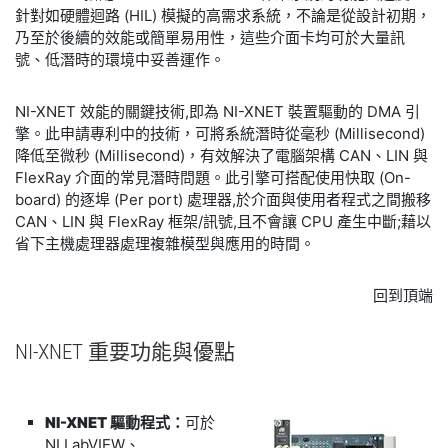
針對如硬體迴路 (HIL) 模擬的高需求系統，不論是從設計初期，
乃至於後續的效能或簡單易用性，這些介面卡均可於大量訊
號、低潛時的環境中妥善運作。
NI-XNET 效能的關鍵技術,即為 NI-XNET 裝置驅動的 DMA 引
擎。此申請專利中的技術，可將系統潛時從毫秒 (Millisecond)
降低至微秒 (Millisecond)，有效解決了電腦架構 CAN、LIN 與
FlexRay 介面的常見潛時問題。此引擎可搭配使用快取 (On-
board) 的逐埠 (Per port) 處理器,於介面與使用者程式之間搬移
CAN、LIN 與 FlexRay 框架/訊號,且不會讓 CPU 產生中斷;藉以
省下主機處理器處理複雜模型與應用的時間。
回到頂端
NI-
XNET 重要
功能
與
優點
NI-XNET
驅動程式：
可於
NI LabVIEW、