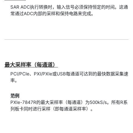
SAR ADC执行转换时，输入信号必须保持恒定的时间。这通
常通过ADC内部的采样和保持电路来完成。
最大
采样
率
（每
通道）
PCI/PCIe、PXI/PXIe或USB每通道可达到的最快数据采集速
率。
范例
PXIe-7847R的最大采样率（每通道）为500kS/s。所有R系
列板卡同时进行采样（即每通道采样率）。