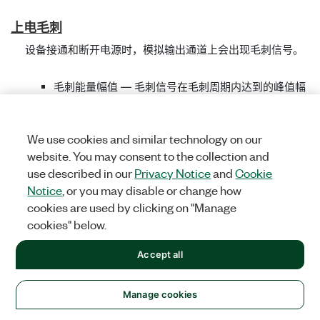
上
电
毛刺
设备接通和断开电源时，模拟输出通道上会出现毛刺信号。
毛刺能量幅值 — 毛刺信号在毛刺周期内达到的峰值幅
度
毛刺能量持续时间 — 毛刺信号在上电状态下消退的时
长
We use cookies and similar technology on our
website. You may consent to the collection and
范例
use described in our
Privacy Notice
and
Cookie
NI PXIe-7847R的指定毛刺为1 V，持续1 µs。
Notice
, or you may disable or change how
cookies are used by clicking on "Manage
cookies" below.
Accept all
Manage cookies
Monotonicity
（单调
性）