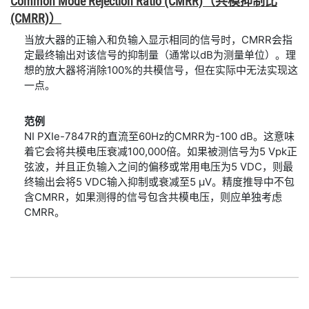
Common Mode Rejection Ratio (CMRR)
（共
模
抑制
比
(CMRR)）
当放大器的正输入和负输入显示相同的信号时，CMRR会指
定最终输出对该信号的抑制量（通常以dB为测量单位）。理
想的放大器将消除100%的共模信号，但在实际中无法实现这
一点。
范例
NI PXIe-7847R的直流至60Hz的CMRR为-100 dB。这意味
着它会将共模电压衰减100,000倍。如果被测信号为5 Vpk正
弦波，并且正负输入之间的偏移或常用电压为5 VDC，则最
终输出会将5 VDC输入抑制或衰减至5 µV。精度推导中不包
含CMRR，如果测得的信号包含共模电压，则应单独考虑
CMRR。