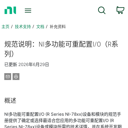
返
搜索
回
主
页
主页
技术支持
文档
补充资料
规范
说明：
NI
多功能
可
重
配置
I/
O
（R
系
列）
已更新 2026年6月29日
概述
NI多功能可重配置I/O (R Series NI-78xx)设备和模块的规范手
册提供了确定或选择最适合您应用的多功能可重配置I/O (R
Series NI-78xx)设备或模块所需的技术详情，并在系统开发期