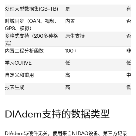
处理大型数据集(GB–TB)
是
有限
时域同步（CAN、视频、
内置
否
GPS、模拟）
多格式支持（200多种格
原生支持
否
式）
内置工程分析函数
100+
非常
学习CURVE
低
低
自定义和重用
高
中
报表生成
高
低
DIAdem支持的数据类型
DIAdem与硬件无关，使用来自NI DAQ设备、第三方记录