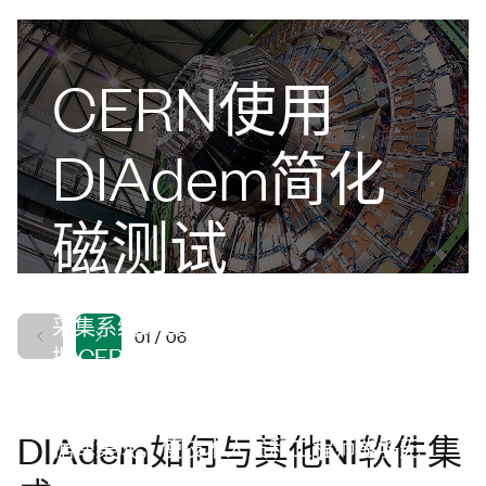
CERN使用
DIAdem简化
磁测试
为了管理来自150多个高频通道和多个
采集系统的高达5 GB的每次测试数
01
/
06
据,CERN超导磁测试设备围绕DIAdem
构建了自定义工作流程。该解决方案将
分析、自动化报告标准化并与CERN数
DIAdem如何与其他NI软件集
据库集成，使技术人员和工程师能够无
缝协作。该方法减少了重复性任务、最