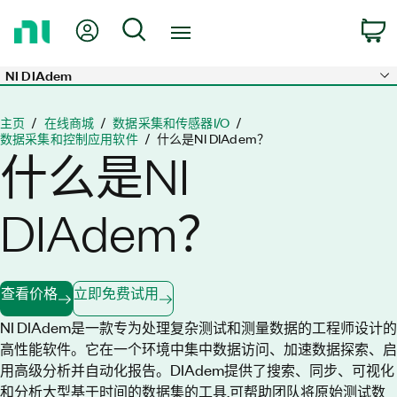
返
我的账户
搜索
回
主
页
NI DIAdem
Skip to main content
主页
在线商城
数据采集和传感器I/O
数​据​采​集​和​控​制​应​用软件
什么是NI DIAdem？
什么是NI
DIAdem？
查看价格
立即免费试用
NI DIAdem是一款专为处理复杂测试和测量数据的工程师设计的
高性能软件。它在一个环境中集中数据访问、加速数据探索、启
用高级分析并自动化报告。DIAdem提供了搜索、同步、可视化
和分析大型基于时间的数据集的工具,可帮助团队将原始测试数