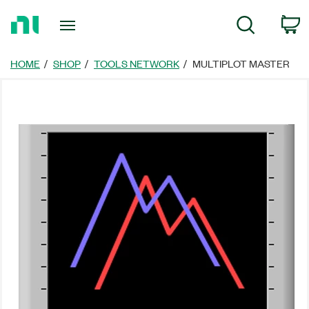
Return
C
Search
to
Home
Page
HOME
SHOP
TOOLS NETWORK
MULTIPLOT MASTER