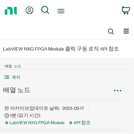
Return
My Account
Search
C
to
Home
Page
LabVIEW NXG FPGA Module 클럭 구동 로직 API 참조
배열 노드
목차
배열 노드
아카이브
업데이트 날짜:
2023-02-17
1분 (읽기 시간)
LabVIEW NXG FPGA Module
API 참조