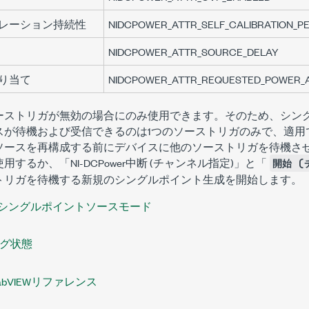
レーション持続性
NIDCPOWER_ATTR_SELF_CALIBRATION_P
NIDCPOWER_ATTR_SOURCE_DELAY
り当て
NIDCPOWER_ATTR_REQUESTED_POWER_
ーストリガが無効の場合にのみ使用できます。そのため、シン
スが待機および受信できるのは1つのソーストリガのみで、適用
ソースを再構成する前にデバイスに他のソーストリガを待機さ
するか、「NI-DCPower
中断 (チャンネル指定)
」と「
開始 (
トリガを待機する新規のシングルポイント生成を開始します。
シングルポイントソースモード
グ状態
r LabVIEWリファレンス