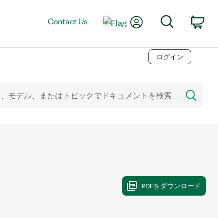
My Account
Search
Contact Us
Car
ログイン