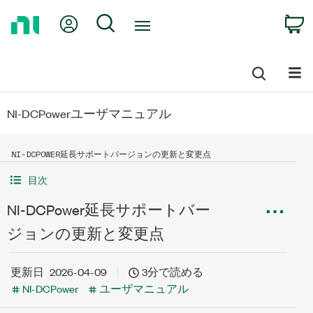
Return
My Account
Search
C
to
Home
Page
NI-DCPowerユーザマニュアル
NI-DCPOWER延長サポートバージョンの更新と変更点
目次
NI-DCPower延長サポートバー
ジョンの更新と変更点
更新日
2026-04-09
3分で読める
NI-DCPower
ユーザマニュアル