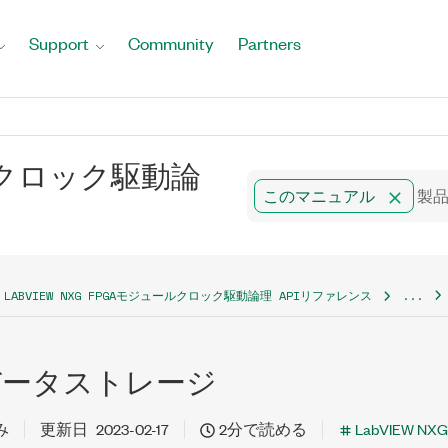
Support
Community
Partners
ュールクロック駆動論
このマニュアル
LABVIEW NXG FPGAモジュールクロック駆動論理 APIリファレンス
...
 IPデータストレージ
み
更新日
2023-02-17
2分で読める
LabVIEW N