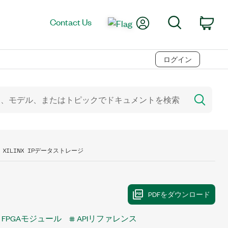
My Account
Search
Contact Us
Car
ログイン
XILINX IPデータストレージ
XG FPGAモジュール
APIリファレンス