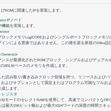
およびROMに関連したIPを実装します。
erator IPノード
x IP機能を実装します。
erator
ロックメモリLogiCOREおよびシングルポートブロックメモリLo
インによる置換ではありません。この発生器を新規のXilinx
y Generator
マンスが最適化されたROMブロック、シングルおよびデュアル
GA向けのSRL16ベースのメモリを作成します。
した読み取り/書き込みクロック領域を持つ、リソースおよびパ
FO、およびオプションとして固定またはプログラム可能なフルお
生成します。
トレジスタ
RLC32モードのセレクトRAMを使用して、高速でコンパクトなFI
は最大256ビット幅および最大1024ワードの深度の時間スキ