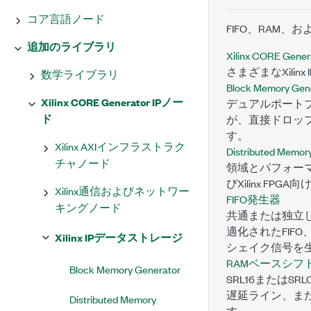
コア言語ノード
FIFO、RAM、
追加のライブラリ
Xilinx CORE Gen
さまざまなXilin
数学ライブラリ
Block Memory Gen
Xilinx CORE Generator IPノー
デュアルポートブ
ド
が、直接ドロップ
す。
Xilinx AXIインフラストラク
Distributed Memor
チャノード
領域とパフォー
びXilinx FP
Xilinx通信およびネットワー
FIFO発生器
キングノード
共通または独立
適化されたFI
Xilinx IPデータストレージ
シェイク信号を
RAMベースシフ
Block Memory Generator
SRL16またはS
遅延ライン、また
Distributed Memory
す。