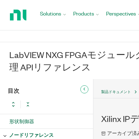
Return
to
Solutions
Products
Perspectives
Home
Page
LabVIEW NXG FPGAモジ
理 APIリファレンス
目次
製品ドキュメント
Xilinx
形状制御器
アーカイブ済
ノードリファレンス