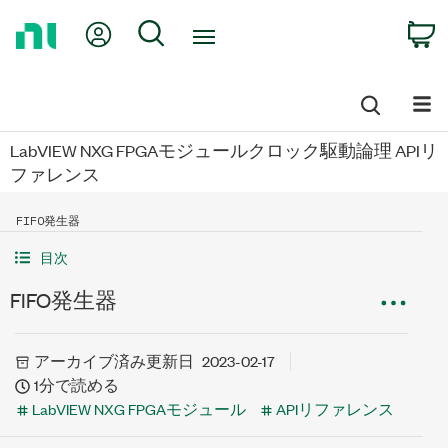
Return
My Account
Search
C
to
Home
Page
LabVIEW NXG FPGAモジュールクロック駆動論理 APIリ
ファレンス
FIFO発生器
目次
FIFO発生器
アーカイブ済み
更新日
2023-02-17
1分で読める
LabVIEW NXG FPGAモジュール
APIリファレンス