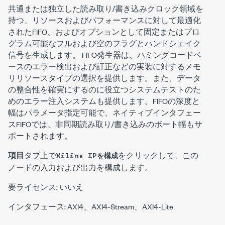
共通または独立した読み取り/書き込みクロック領域を
持つ、リソースおよびパフォーマンスに対して最適化
されたFIFO、およびオプションとして固定またはプロ
グラム可能なフルおよび空のフラグとハンドシェイク
信号を生成します。
FIFO発生器は、ハミングコードベ
ースのエラー検出および訂正などの実装に対するメモ
リリソースタイプの選択を提供します。また、データ
の整合性を確実にするのに役立つシステムテストのた
めのエラー注入システムも提供します。FIFOの深度と
幅はパラメータ指定可能で、ネイティブインタフェー
スFIFOでは、非同期読み取り/書き込みのポート幅もサ
ポートされます。
項目
タブ上で
をクリックして、この
Xilinx IPを構成
ノードの入力および出力を構成します。
要ライセンス: いいえ
インタフェース: AXI4、AXI4-Stream、AXI4-Lite