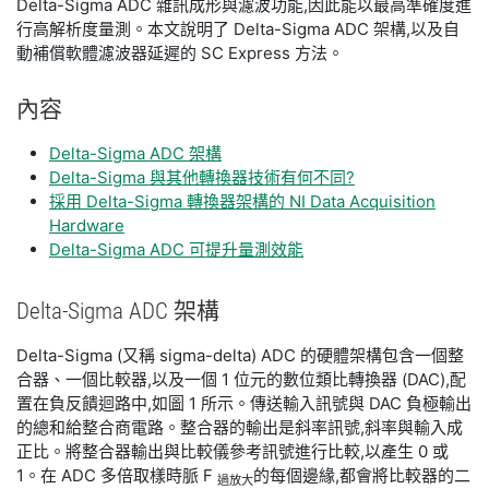
Delta-Sigma ADC 雜訊成形與濾波功能,因此能以最高準確度進
行高解析度量測。本文說明了 Delta-Sigma ADC 架構,以及自
動補償軟體濾波器延遲的 SC Express 方法。
內容
Delta-Sigma ADC 架構
Delta-Sigma 與其他轉換器技術有何不同?
採用 Delta-Sigma 轉換器架構的 NI Data Acquisition
Hardware
Delta-Sigma ADC 可提升量測效能
Delta-
Sigma ADC 架構
Delta-Sigma (又稱 sigma-delta) ADC 的硬體架構包含一個整
合器、一個比較器,以及一個 1 位元的數位類比轉換器 (DAC),配
置在負反饋迴路中,如圖 1 所示。傳送輸入訊號與 DAC 負極輸出
的總和給整合商電路。整合器的輸出是斜率訊號,斜率與輸入成
正比。將整合器輸出與比較儀參考訊號進行比較,以產生 0 或
1。在 ADC 多倍取樣時脈 F
的每個邊緣,都會將比較器的二
過放大