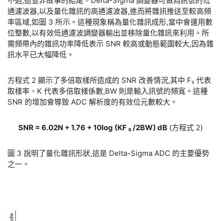
不過,這並非故事的結尾。Delta-Sigma 調變器可做為訊號的低
通濾波器,以及量化雜訊的高通濾波器,進而將雜訊推送至較高頻
率區域,如圖 3 所示。這種現象稱為量化雜訊成形,當中會運用數
位整數,以有效低通濾波調變器輸出並移除量化雜訊來利用。所
需頻帶內的雜訊功率降低表示 SNR 較高或動態範圍較大,因為雜
訊水平已大幅降低。
方程式 2 顯示了多倍取樣所造成的 SNR 改善情況,其中 F
代表
s
取樣率、K 代表多倍取樣係數,BW 則是輸入訊號的頻寬。這種
SNR 的增加會導致 ADC 解析度的有效位元數較大。
SNR = 6.02N + 1.76 + 10log (KF
/2BW) dB
(方程式 2)
s
圖 3 說明了量化雜訊形狀,這是 Delta-Sigma ADC 的主要優勢
之一。