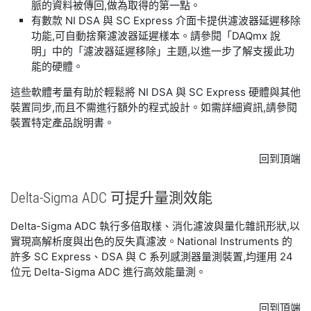
脈的資料被傳回,做為取得的第一點。
有數款 NI DSA 與 SC Express 介面卡提供濾波器延遲移除
功能,可自動捨棄濾波器延遲樣本。請參閱「DAQmx 說
明」中的「濾波器延遲移除」主題,以進一步了解支援此功
能的硬體。
這些軟體考量有助於輕鬆將 NI DSA 與 SC Express 硬體與其他
裝置同步,而且不需進行額外的程式設計。如需詳細資訊,請參閱
裝置特定產品說明書。
回到頂端
Delta-
Sigma ADC 可
提升
量
測
效能
Delta-Sigma ADC 執行多倍取樣、消化濾波與量化雜訊形狀,以
實現高解析度與出色的反失真濾波。National Instruments 的
許多 SC Express、DSA 與 C 系列感測器量測裝置,均運用 24
位元 Delta-Sigma ADC 進行高效能量測。
回到頂端