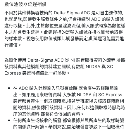
數位
濾波器
延遲
補償
不同於其他轉換器技術的 Delta-Sigma ADC 是可自由運作的,
也就是說,即使發生觸發條件之前,仍會持續對 ADC 的輸入訊號
進行取樣。此外,由於數位去量濾波流程,輸入訊號轉換為數位樣
本之前會發生延遲。此延遲指的是輸入訊號在接收觸發前取得
的樣本數。視您使用數位或類比觸發器而定,此延遲可能需要進
行補償。
為簡化使用 Delta-Sigma ADC 從 NI 裝置取得資料的流程,並將
該資料與其他模組的資料建立關聯,有數組 NI DSA 與 SC
Express 裝置可補償此一群落後。
在 ADC 輸入針腳輸入訊號有效時,就會產生取樣時脈輸
出。如果是用來取得資料,大多數 NI DSA 和 SC Express
裝置都會產生一個取樣時脈,接著等待取得與該取樣時脈相
關的資料,然後傳回該資料。因此,任何以這個取樣時脈為時
序的其他資料,都會符合傳回的資料。
任何所產生或接收的觸發,都會根據其與所產生的取樣時脈
的關係進行解讀。舉例來說,開始觸發會導致下一個取樣時