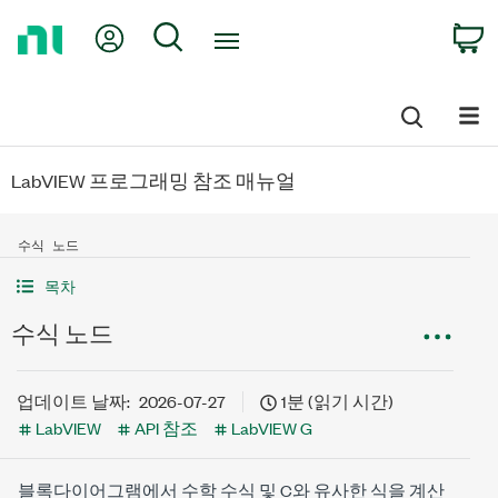
Return
My Account
Search
C
to
Home
Page
LabVIEW 프로그래밍 참조 매뉴얼
수식 노드
목차
수식 노드
업데이트 날짜:
2026-07-27
1분 (읽기 시간)
LabVIEW
API 참조
LabVIEW G
블록다이어그램에서 수학 수식 및 C와 유사한 식을 계산