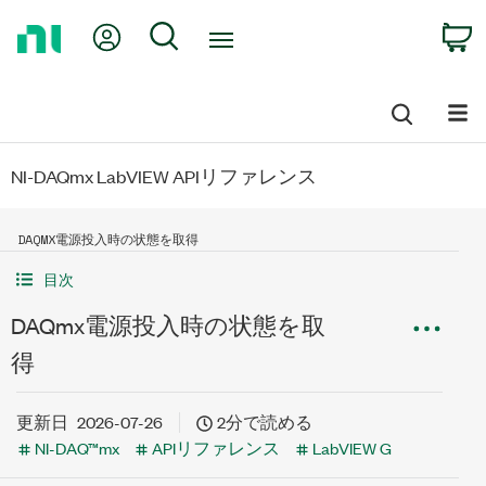
Return
My Account
Search
C
to
Home
Page
NI-DAQmx LabVIEW APIリファレンス
DAQMX電源投入時の状態を取得
目次
DAQmx電源投入時の状態を取
得
更新日
2026-07-26
2分で読める
NI-DAQ™mx
APIリファレンス
LabVIEW G