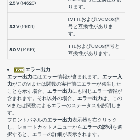
2.5 V
(14620)
ります。
LVTTLおよびLVCMOS信
3.3 V
(14621)
号と互換性がありま
す。
TTLおよびCMOS信号と
5.0 V
(14619)
互換性があります。
エラー出力
—
エラー出力
にはエラー情報が含まれます。
エラー入
力
がこのVIまたは関数の実行前にエラーが発生した
ことを示す場合、
エラー出力
にも同じエラー情報が
含まれます。それ以外の場合、
エラー出力
は、この
VIまたは関数によるエラーのステータスを説明しま
す。
フロントパネルの
エラー出力
表示器を右クリック
し、ショートカットメニューから
エラーの説明
を選
択すると、エラーの詳細が表示されます。