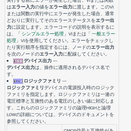
は
エラー入力
の値を
エラー出力
に渡します。このVI
または関数の実行中にエラーが発生した場合、通常
どおりに実行してそのエラーステータスを
エラー出
力
に設定します。エラーコードの説明を表示するに
は、「
シンプルエラー処理
」VIまたは「
一般エラー
処理
」VIを使用してください。エラーをチェックし
たり実行順序を指定するには、ノードの
エラー出力
を次のノードの
エラー入力
に配線してください。
デバイス出力
—
デバイス出力
は、操作に適用されるデバイス名で
す。
ロジックファミリ
—
ロジックファミリ
デバイスの電源投入時のロジック
ファミリを指定します。ロジックファミリは一連の
電圧標準と互換性のある電圧のしきい値に対応しま
す。これらのロジックファミリの論理HIGHと論理
LOWの詳細については、デバイスのドキュメントを
参照してください。
CMOS信号と互換性があ