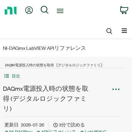
Return
My Account
Search
C
to
Home
Page
NI-DAQmx LabVIEW APIリファレンス
DAQMX電源投入時の状態を取得 (デジタルロジックファミリ)
目次
DAQmx電源投入時の状態を取
得 (デジタルロジックファミ
リ)
更新日
2026-07-26
3分で読める
NI-DAQ™mx
APIリファレンス
LabVIEW G