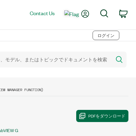
My Account
Search
Contact Us
Car
ログイン
IEW MANAGER FUNCTION)
abVIEW G