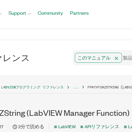
Support
Community
Partners
ファレンス
このマニュアル
LABVIEWプログラミング リファレンス
...
FPATHTOAZSTRING (LABV
String (LabVIEW Manager Function)
27
2分で読める
LabVIEW
APIリファレンス
L