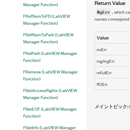
Return Value
Manager Function)
, which ca
MgErr
FRefNumToFD (LabVIEW
names correspond
Manager Function)
FRefNumToPath (LabVIEW
Value
Manager Function)
noErr
FRelPath (LabVIEW Manager
Function)
mgArgErr
FRemove (LabVIEW Manager
mFullErr
Function)
fIOErr
FSetAccessRights (LabVIEW
Manager Function)
メイントピック:
FSetEOF (LabVIEW Manager
Function)
FSetInfo (LabVIEW Manager