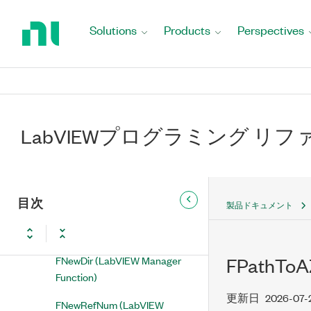
Return
Function)
to
Solutions
Products
Perspectives
FMSeek (LabVIEW Manager
Home
Function)
Page
FMTell (LabVIEW Manager
Function)
FMWrite (LabVIEW Manager
LabVIEWプログラミング リ
Function)
FName (LabVIEW Manager
Function)
目次
製品ドキュメント
FNamePtr (LabVIEW Manager
Function)
FNewDir (LabVIEW Manager
FPathToAZ
Function)
更新日
2026-07-
FNewRefNum (LabVIEW