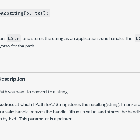
oAZString(p, txt);
 an
and stores the string as an application zone handle. The
LStr
L
yntax for the path.
Description
ath you want to convert to a string.
ddress at which
FPathToAZString
stores the resulting string. If nonzer
s a valid handle, resizes the handle, fills in its value, and stores the han
o by
. This parameter is a pointer.
txt