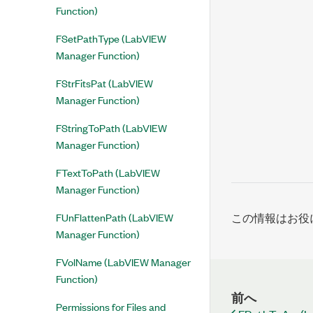
Function)
FSetPathType (LabVIEW
Manager Function)
FStrFitsPat (LabVIEW
Manager Function)
FStringToPath (LabVIEW
Manager Function)
FTextToPath (LabVIEW
Manager Function)
FUnFlattenPath (LabVIEW
この情報はお役
Manager Function)
FVolName (LabVIEW Manager
Function)
前へ
Permissions for Files and