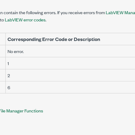
n contain the following errors. If you receive errors from
LabVIEW Manag
 to
LabVIEW error codes
.
Corresponding Error Code or Description
No error.
1
2
6
File Manager Functions