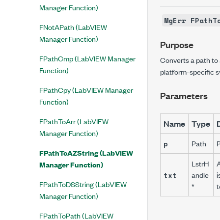
Manager Function)
MgErr FPathT
FNotAPath (LabVIEW
Manager Function)
Purpose
FPathCmp (LabVIEW Manager
Converts a path to
Function)
platform-specific s
FPathCpy (LabVIEW Manager
Parameters
Function)
FPathToArr (LabVIEW
Name
Type
Manager Function)
Path
P
p
FPathToAZString (LabVIEW
LstrH
A
Manager Function)
andle
i
txt
FPathToDSString (LabVIEW
*
t
Manager Function)
FPathToPath (LabVIEW