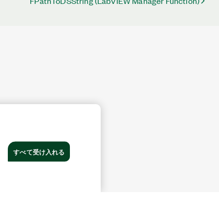
FPathToDSString (LabVIEW Manager Function)
すべて受け入れる