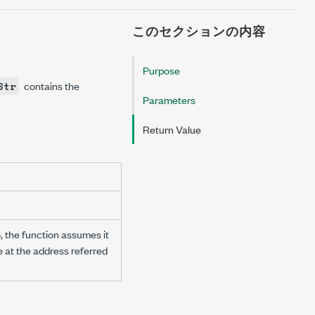
このセクションの内容
Purpose
contains the
Str
Parameters
Return Value
o, the function assumes it
dle at the address referred