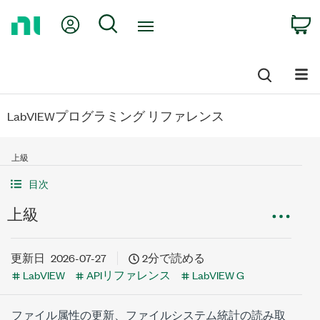
Return
My Account
Search
C
to
Home
Page
LabVIEWプログラミング リファレンス
上級
目次
上級
更新日
2026-07-27
2分で読める
LabVIEW
APIリファレンス
LabVIEW G
ファイル属性の更新、ファイルシステム統計の読み取