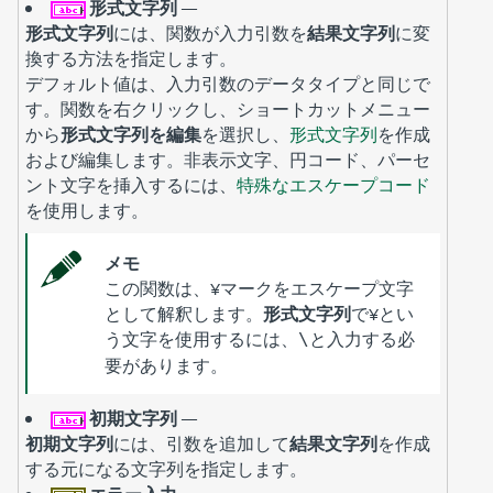
形式文字列
—
形式文字列
には、関数が入力引数を
結果文字列
に変
換する方法を指定します。
デフォルト値は、入力引数のデータタイプと同じで
す。関数を右クリックし、ショートカットメニュー
から
形式文字列を編集
を選択し、
形式文字列
を作成
および編集します。非表示文字、円コード、パーセ
ント文字を挿入するには、
特殊なエスケープコード
を使用します。
メモ
この関数は、¥マークをエスケープ文字
として解釈します。
形式文字列
で¥とい
う文字を使用するには、
と入力する必
\
要があります。
初期文字列
—
初期文字列
には、引数を追加して
結果文字列
を作成
する元になる文字列を指定します。