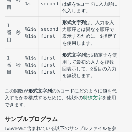
番
秒
は値を%コードに入力順に
%s
second
目
代入します。
形式文字列
は、入力を入
1
力順序とは異なる順序で
%2$s
second
番
秒
表示するために、
指定子
%1$s
first
$
目
を使用します。
形式文字列
は
指定子を使
$
1
%1$s
first
用して最初の入力を複数
番
秒
%1$s
first
回表示して、2番目の入力
目
%1$s
first
を無視します。
この関数が
形式文字列
の%コードにどのように値を代
入するかを構成するために、
以外の
特殊文字
を使用
$
できます。
サンプルプログラム
LabVIEWに含まれている以下のサンプルファイルを参