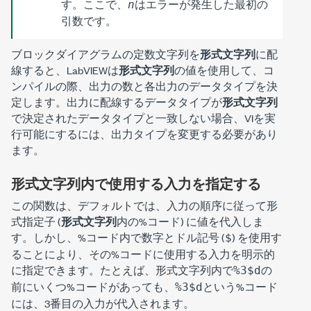
す。ここで、
はエラーが発生した最初の
n
引数です。
ブロックダイアグラムの定数文字列を
形式文字列
に配
線すると、LabVIEWは
形式文字列
の値を使用して、コ
ンパイルの際、出力の数と各出力のデータタイプを決
定します。出力に配線するデータタイプが
形式文字列
で決定されたデータタイプと一致しない場合、VIを実
行可能にするには、出力タイプを変更する必要があり
ます。
形式文字列内で使用する入力を指定する
この関数は、デフォルトでは、入力の順序に従って形
式指定子 (
形式文字列
内の%コード) に値を代入しま
す。しかし、%コード内で数字とドル記号 (
) を使用す
$
ることにより、その%コードに使用する入力を明示的
に指定できます。たとえば、形式文字列内で
の
%3$d
前にいくつ%コードがあっても、
という%コード
%3$d
には、3番目の入力が代入されます。