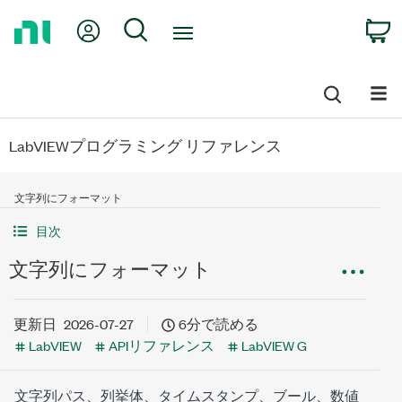
Return
My Account
Search
C
to
Home
Page
LabVIEWプログラミング リファレンス
文字列にフォーマット
目次
文字列にフォーマット
更新日
2026-07-27
6分で読める
LabVIEW
APIリファレンス
LabVIEW G
文字列パス、列挙体、タイムスタンプ、ブール、数値