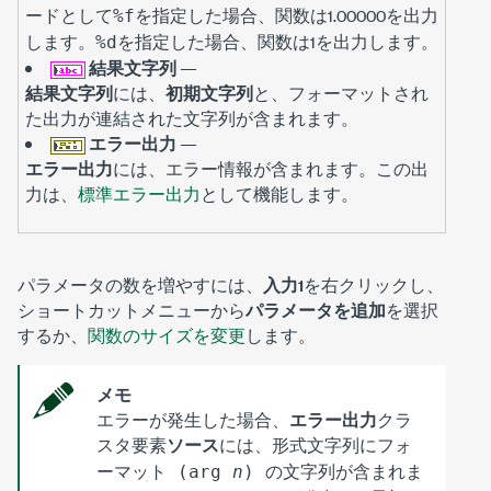
ードとして
を指定した場合、関数は1.00000を出力
%f
します。
を指定した場合、関数は1を出力します。
%d
結果文字列
—
結果文字列
には、
初期文字列
と、フォーマットされ
た出力が連結された文字列が含まれます。
エラー出力
—
エラー出力
には、エラー情報が含まれます。この出
力は、
標準エラー出力
として機能します。
パラメータの数を増やすには、
入力1
を右クリックし、
ショートカットメニューから
パラメータを追加
を選択
するか、
関数のサイズを変更
します。
メモ
エラーが発生した場合、
エラー出力
クラ
スタ要素
ソース
には、形式
文字列にフォ
の文字列が含まれま
ーマット (arg
n
)