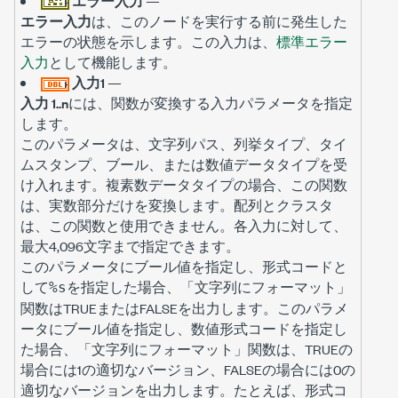
エラー入力
—
エラー入力
は、このノードを実行する前に発生した
エラーの状態を示します。この入力は、
標準エラー
入力
として機能します。
入力1
—
入力 1..n
には、関数が変換する入力パラメータを指定
します。
このパラメータは、文字列パス、列挙タイプ、タイ
ムスタンプ、ブール、または数値データタイプを受
け入れます。複素数データタイプの場合、この関数
は、実数部分だけを変換します。配列とクラスタ
は、この関数と使用できません。各入力に対して、
最大4,096文字まで指定できます。
このパラメータにブール値を指定し、形式コードと
して
を指定した場合、「文字列にフォーマット」
%s
関数はTRUEまたはFALSEを出力します。このパラメ
ータにブール値を指定し、数値形式コードを指定し
た場合、「文字列にフォーマット」関数は、TRUEの
場合には1の適切なバージョン、FALSEの場合には0の
適切なバージョンを出力します。たとえば、形式コ