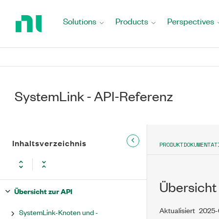
Return
to
Solutions
Products
Perspectives
Home
Page
SystemLink - API-Referenz
Inhaltsverzeichnis
PRODUKTDOKUMENTAT
Übersicht 
Übersicht zur API
Aktualisiert
2025-
SystemLink-Knoten und -