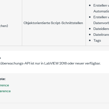
Erstellen
Automati
Erstellen 
Objektorientierte Script-Schnittstellen
Datenvor
chen)
Dateidien
Dateitran
Tags
s
tüberwachungs-API ist nur in LabVIEW 2018 oder neuer verfügbar.
pte:
rence
ference