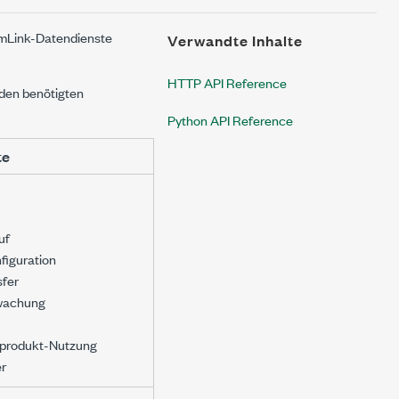
temLink-Datendienste
Verwandte Inhalte
HTTP API Reference
den benötigten
Python API Reference
te
uf
figuration
sfer
wachung
produkt-Nutzung
r