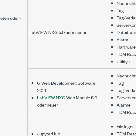
Nachricht
Tag
Tag-Verla
oten oder -
Serverkon
LabVIEW NXG 5.0 oder neuer
Dateitran
Alarm
Hardware
TDM Rea
Utilitys
Nachricht
G Web Development Software
Tag
2021
Tag-Verla
LabVIEW NXG
Web Module 5.0
Serverkon
oder neuer
Alarme
TDM Rea
File Inges
JupyterHub
TDM Rea