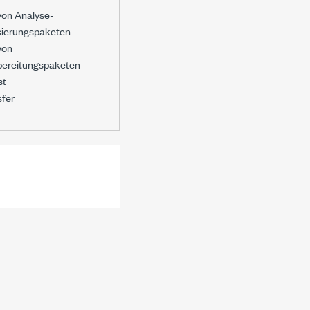
 von Analyse-
sierungspaketen
von
bereitungspaketen
st
sfer