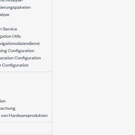
sierungspaketen
alyse
n Service
ation Utils
igationsdatendienst
xing Configuration
aration Configuration
n Configuration
tion
wachung
n von Hardwareprodukten