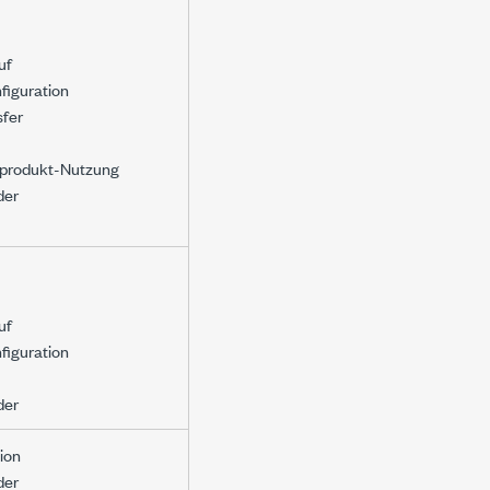
uf
figuration
sfer
produkt-Nutzung
der
uf
figuration
der
tion
der