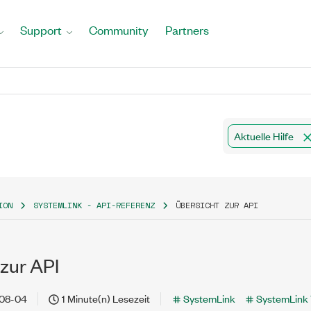
Support
Community
Partners
Aktuelle Hilfe
ION
SYSTEMLINK - API-REFERENZ
ÜBERSICHT ZUR API
zur API
08-04
1 Minute(n) Lesezeit
SystemLink
SystemLink 