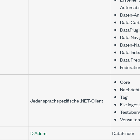
Automati
Daten-An
Data Cart
DataPlugi
Data Navig
Daten-Nav
Data Inde
Data Prep
Federatio
Core
Nachricht
Tag
Jeder sprachspezifische .NET-Client
File Inges
Testüber
Verwalte
DIAdem
DataFinder