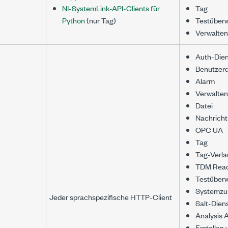
NI-SystemLink-API-Clients für
Tag
Python
(nur Tag)
Testüber
Verwalte
Auth-Dien
Benutzerd
Alarm
Verwalte
Datei
Nachricht
OPC UA
Tag
Tag-Verla
TDM Rea
Testüber
Systemzu
Jeder sprachspezifische HTTP-Client
Salt-Dien
Analysis 
Erstellen