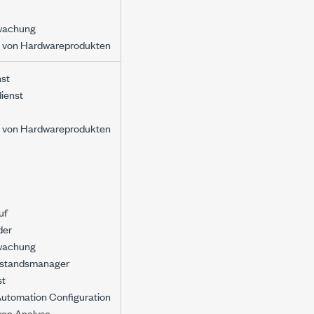
wachung
n von Hardwareprodukten
st
ienst
n von Hardwareprodukten
uf
der
wachung
standsmanager
st
Automation Configuration
 von Analyse-