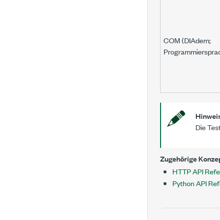
COM (DIAdem;
Programmierspra
Hinwei
Die Tes
Zugehörige Konze
HTTP API Refe
Python API Re