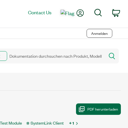
My Account
Search
Contact Us
Car
Anmelden
Test Module
SystemLink Client
+ 1