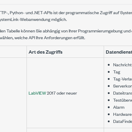
HTTP-, Python- und .NET-APIs ist der programmatische Zugriff auf Sys
SystemLink-Webanwendung möglich.
den Tabelle können Sie abhängig von Ihrer Programmierumgebung und 
ählen, welche API Ihre Anforderungen erfüllt.
Art des Zugriffs
Datendiens
Nachricht
Tag
Tag-Verla
Serverkon
LabVIEW
2017 oder neuer
Dateitran
Testüber
Alarm
Hardware
DataFinde