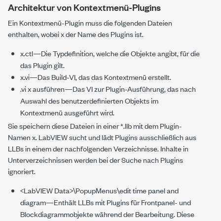
Architektur von Kontextmenü-Plugins
Ein Kontextmenü-Plugin muss die folgenden Dateien
enthalten, wobei
x
der Name des Plugins ist.
x
.ctl
—Die Typdefinition, welche die Objekte angibt, für die
das Plugin gilt.
x
.vi
—Das Build-VI, das das Kontextmenü erstellt.
.vi
x
ausführen
—Das VI zur Plugin-Ausführung, das nach
Auswahl des benutzerdefinierten Objekts im
Kontextmenü ausgeführt wird.
Sie speichern diese Dateien in einer
*.llb
mit dem Plugin-
Namen x. LabVIEW sucht und lädt Plugins ausschließlich aus
LLBs in einem der nachfolgenden Verzeichnisse. Inhalte in
Unterverzeichnissen werden bei der Suche nach Plugins
ignoriert.
<LabVIEW Data>\PopupMenus\edit time panel and
diagram
—Enthält LLBs mit Plugins für Frontpanel- und
Blockdiagrammobjekte während der Bearbeitung. Diese