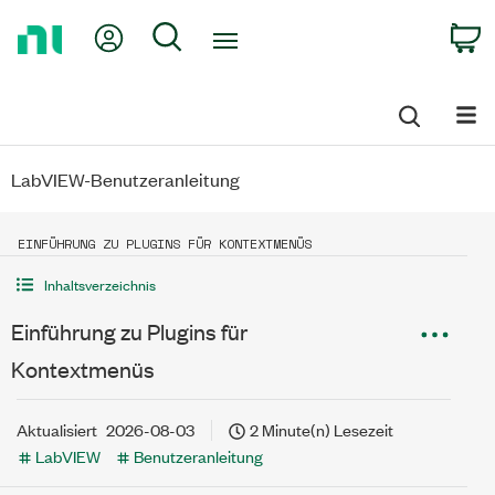
Return
My Account
Search
C
to
Home
Page
LabVIEW-Benutzeranleitung
EINFÜHRUNG ZU PLUGINS FÜR KONTEXTMENÜS
Inhaltsverzeichnis
Einführung zu Plugins für
Kontextmenüs
Aktualisiert
2026-08-03
2 Minute(n) Lesezeit
LabVIEW
Benutzeranleitung