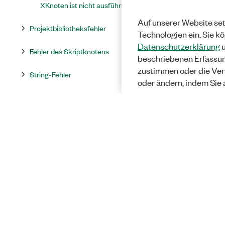
XKnoten ist nicht ausführbar
Auf unserer Website set
Projektbibliotheksfehler
Technologien ein. Sie k
Datenschutzerklärung
u
Fehler des Skriptknotens
beschriebenen Erfassu
zustimmen oder die Ver
String-Fehler
oder ändern, indem Sie 
Strukturfehler
Unterprogramm-Fehler
SubVI-Fehler
Verbindungsfehler
Fehlermeldungen im Blockdiagramm
Fehlermeldungen in Projektbibliothek