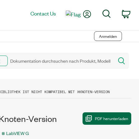
My Account
Search
Contact Us
Car
Anmelden
BIBLIOTHEK IST NICHT KOMPATIBEL MIT XKNOTEN-VERSION
 XKnoten-Version
LabVIEW G