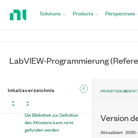
Return
Ungültige Eigenschaft in
to
Punktnotation
Solutions
Products
Perspectives
Home
Page
Ungültige Methode
Ungültige Eigenschaft
Ungültige Referenzklasse
LabVIEW-Programmierung (Refere
Ungültige
Umgebungsvariablenkonfiguration
Bibliothek konnte entweder
Inhaltsverzeichnis
PRODUKTDOKUMENTAT
nicht gefunden oder nicht
geladen werden
Die Bibliothek zur Definition
Version de
des XKnotens kann nicht
gefunden werden
Aktualisiert
2026-