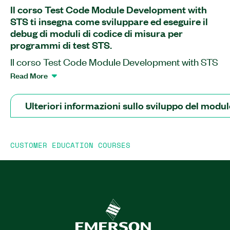
Il corso Test Code Module Development with
STS ti insegna come sviluppare ed eseguire il
debug di moduli di codice di misura per
programmi di test STS.
Il corso Test Code Module Development with STS
and LabVIEW introduce al Semiconductor Test
Read More
System (STS) ed esplora i diversi tipi di software
per la configurazione e il test dei programmi STS.
Ulteriori informazioni sullo sviluppo del modul
Dopo aver frequentato questo corso, saprai
come programmare strumenti STS, progettare ed
eseguire il debug di moduli di codice di test
CUSTOMER EDUCATION COURSES
personalizzati, creare test dal codice dello
strumento, creare fasi di test personalizzate e
comunicare con un dispositivo in test (DUT).
Imparerai anche come implementare l'esecuzione
di sottosistemi multisito e come eseguire
l'ottimizzazione e la distribuzione del programma
di test riducendo i tempi di test. Il corso Test