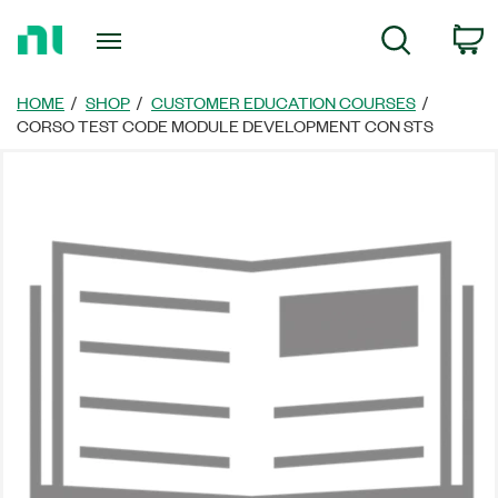
Return
C
Search
to
Home
Page
HOME
SHOP
CUSTOMER EDUCATION COURSES
CORSO TEST CODE MODULE DEVELOPMENT CON STS