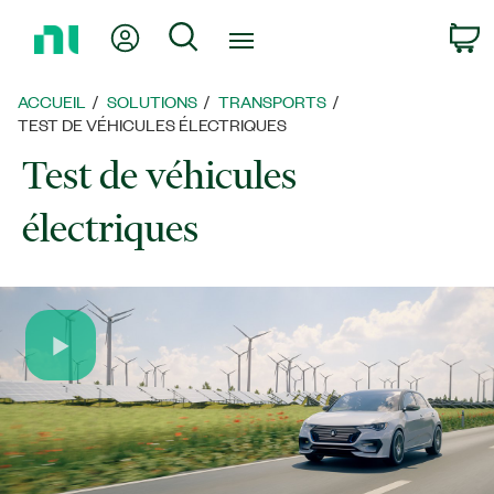
Revenir
Mon compte
Rechercher
P
à
la
page
ACCUEIL
SOLUTIONS
TRANSPORTS
d’accueil
TEST DE VÉHICULES ÉLECTRIQUES
Test de véhicules
électriques
Play
Video