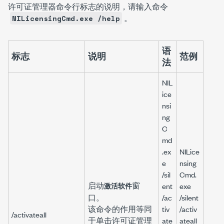
许可证管理器命令行标志的说明，请输入命令
。
NILicensingCmd.exe /help
语
标志
说明
范例
法
NIL
ice
nsi
ng
C
md
.ex
NILice
e
nsing
/sil
Cmd.
启动
窗
激活软件
ent
exe
口。
/ac
/silent
该命令的作用等同
tiv
/activ
/activateall
于单击
许可证管理
ate
ateall