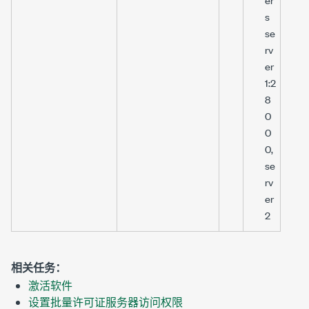
s
se
rv
er
1:2
8
0
0
0,
se
rv
er
2
相关任务：
激活软件
设置批量许可证服务器访问权限