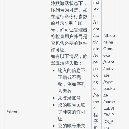
md
静默激活状态下，
.ex
序列号为可选。如
e
在运行命令行参数
/sil
前登录NI用户账
ent
号，许可证管理器
/ac
NILice
将检查用户账号是
tiv
nsing
否包含必要的软件
ate
Cmd.
许可证。
/ty
exe
如有以下情况，静
pe
/silent
默激活将失败：
pa
/activ
输入的信息不
ck
ate
正确或不完
ag
/type
整，例如序列
e
packa
号无效
/na
ge
未登录账号
me
/name
您的账号关联
<
LabVI
/silent
了冲突的许可
程
EW_P
证
序
DS_P
您的账号未关
包
KG