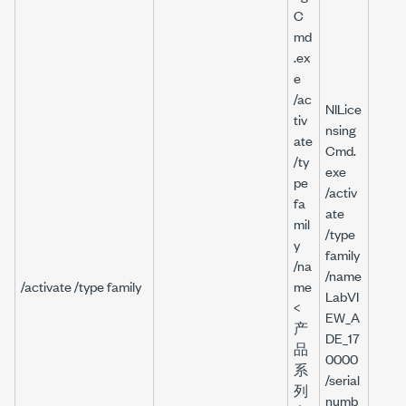
C
md
.ex
e
/ac
NILice
tiv
nsing
ate
Cmd.
/ty
exe
pe
/activ
fa
ate
mil
/type
y
family
/na
/name
/activate /type family
me
LabVI
<
EW_A
产
DE_17
品
0000
系
/serial
列
numb