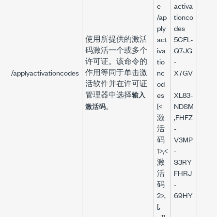
e
activa
/ap
tionco
ply
des
使用所提供的激活
act
5CFL-
码激活一个或多个
iva
Q7JG
许可证。该命令的
tio
-
作用等同于单击激
/applyactivationcodes
nc
X7GV
活软件并在
许可证
od
-
管理器
中选择
输入
es
XL83-
。
[<
NDSM
激活码
激
,FHFZ
活
-
码
V3MP
1>,<
-
激
S3RY-
活
FHRJ
码
-
2>,
69HY
[,