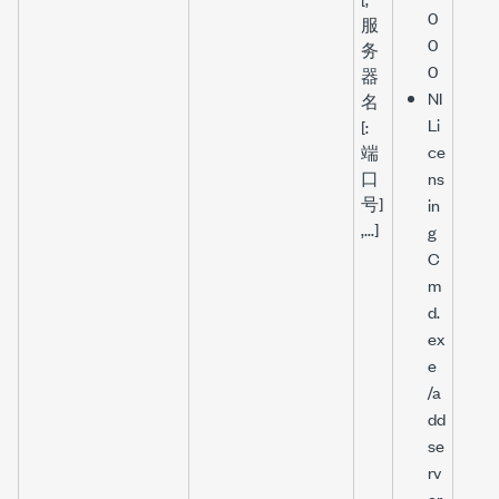
0
服
0
务
0
器
NI
名
Li
[:
ce
端
口
ns
号]
in
,...]
g
C
m
d.
ex
e
/a
dd
se
rv
er