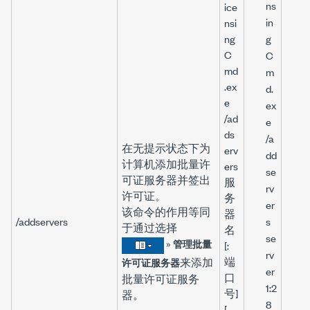
ns
ice
in
nsi
ng
g
C
C
md
m
.ex
d.
e
ex
/ad
e
ds
/a
在无提示状态下为
erv
dd
计算机添加批量许
ers
se
可证服务器并签出
服
rv
许可证。
务
er
该命令的作用等同
器
/addservers
s
于通过选择
名
se
»
管理批量
[:
rv
端
来添加
许可证服务器
er
口
批量许可证服务
1:2
号]
器。
8
[,