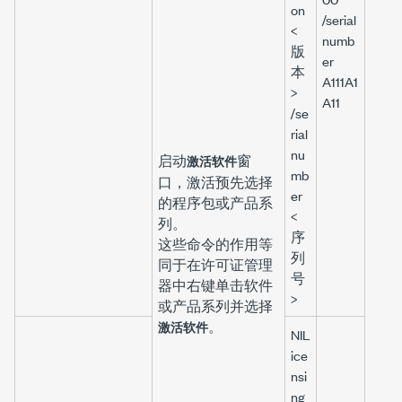
on
/serial
<
numb
版
er
本
A111A1
>
A11
/se
rial
nu
启动
窗
激活软件
mb
口，激活预先选择
er
的程序包或产品系
<
列。
序
这些命令的作用等
列
同于在
许可证管理
号
器
中右键单击软件
>
或产品系列并选择
。
激活软件
NIL
ice
nsi
ng