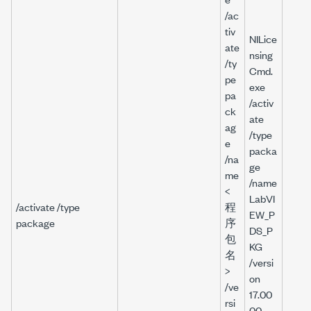
/ac
tiv
NILice
ate
nsing
/ty
Cmd.
pe
exe
pa
/activ
ck
ate
ag
/type
e
packa
/na
ge
me
/name
<
LabVI
/activate /type
程
EW_P
package
序
DS_P
包
KG
名
/versi
>
on
/ve
17.00
rsi
00