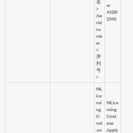
名
er
>
A12B1
/se
2345
rial
nu
mb
er
<
序
列
号
>
NIL
ice
nsi
NILice
ng
nsing
C
Cmd.
md
exe
.ex
/apply