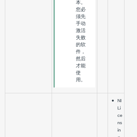
本。
您必
须先
手动
激活
失败
的软
件，
然后
才能
使
用。
NI
Li
ce
ns
in
g