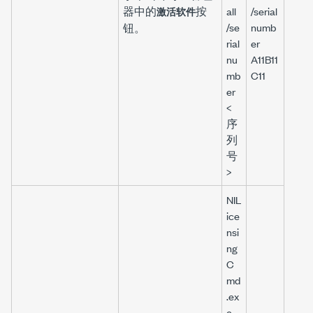
器
中的
按
all
/serial
激活软件
/se
numb
钮。
rial
er
nu
A11B11
mb
C11
er
<
序
列
号
>
NIL
ice
nsi
ng
C
md
.ex
e