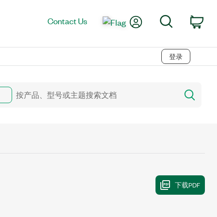
My Account
Search
Contact Us
Car
登录