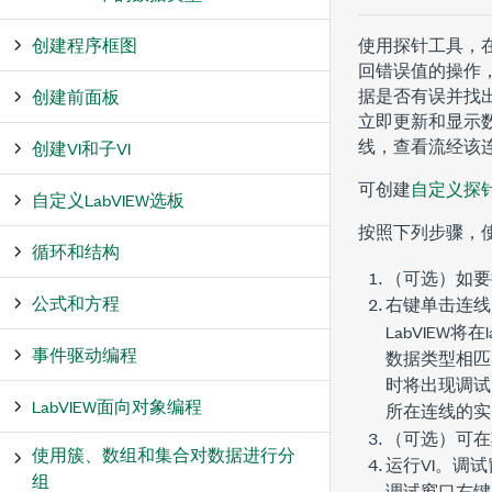
创建程序框图
使用探针工具，
回错误值的操作
据是否有误并找
创建前面板
立即更新和显示
线，查看流经该
创建VI和子VI
可创建
自定义探
自定义LabVIEW选板
按照下列步骤，
循环和结构
（可选）如要
公式和方程
右键单击连线
LabVIEW将在
事件驱动编程
数据类型相匹
时将出现
调试
LabVIEW面向对象编程
所在连线的实
（可选）可在
使用簇、数组和集合对数据进行分
运行VI。
调试
组
调试
窗口右键