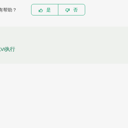
有帮助？
是
否
VI执行