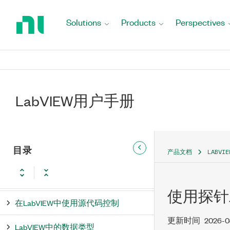
Return
LabVIEW扩展支持版本的更新和改
to
Solutions
Products
Perspectives
动
Home
Page
LabVIEW升级
得心应手地使用LabVIEW
使用LabVIEW范例、VI模板、项目
LabVIEW用户手册
模板和示例项目
安装LabVIEW
目录
产品文档
LABV
以无头运行模式运行LabVIEW
使用项目和终端
使用探针
在LabVIEW中使用源代码控制
更新时间
2026-0
LabVIEW中的数据类型