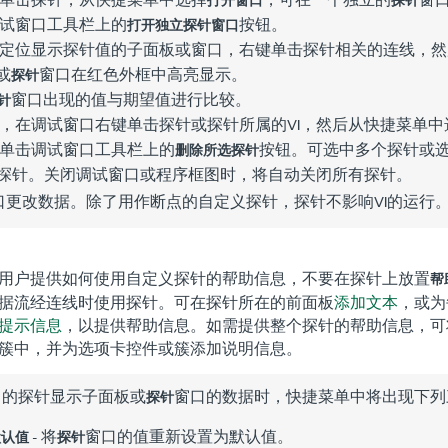
试
窗口工具栏上的
按钮。
打开独立探针窗口
定位显示探针值的子面板或窗口，右键单击探针相关的连线，然
或
窗口在红色外框中高亮显示。
探针
窗口出现的值与期望值进行比较。
针
，在
调试
窗口右键单击探针或探针所属的VI，然后从快捷菜单中
单击
调试
窗口工具栏上的
按钮。可选中多个探针或选
删除所选探针
有探针。关闭
调试
窗口或程序框图时，将自动关闭所有探针。
口更改数据。除了用作断点的自定义探针，探针不影响VI的运行
用户提供如何使用自定义探针的帮助信息，不要在探针上放置
帮
据流经连线时使用探针。可在探针所在的前面板
添加文本
，或为
提示信息
，以提供帮助信息。如需提供整个探针的帮助信息，可
簇中，并为选项卡控件或簇添加说明信息。
口的
探针显示
子面板或
窗口的数据时，快捷菜单中将出现下列
探针
- 将
窗口的值重新设置为默认值。
默认值
探针