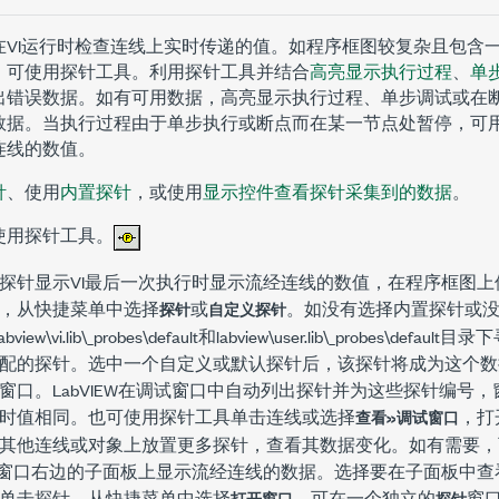
在VI运行时检查连线上实时传递的值。如程序框图较复杂且包含
，可使用探针工具。利用探针工具并结合
高亮显示执行过程
、
单
出错误数据。如有可用数据，高亮显示执行过程、单步调试或在
数据。当执行过程由于单步执行或断点而在某一节点处暂停，可
连线的数值。
针
、使用
内置探针
，或使用
显示控件查看探针采集到的数据
。
使用探针工具。
探针显示VI最后一次执行时显示流经连线的数值，在程序框图上
，从快捷菜单中选择
或
。如没有选择内置探针或
探针
自定义探针
labview\vi.lib\_probes\default
和
labview\user.lib\_probes\default
目录下
配的探针。选中一个自定义或默认探针后，该探针将成为这个数
窗口。LabVIEW在
调试
窗口中自动列出探针并为这些探针编号，
时值相同。也可使用探针工具单击连线或选择
，打
查看»调试窗口
其他连线或对象上放置更多探针，查看其数据变化。如有需要，
窗口右边的子面板上显示流经连线的数据。选择要在子面板中查
单击探针，从快捷菜单中选择
，可在一个独立的
窗
打开窗口
探针