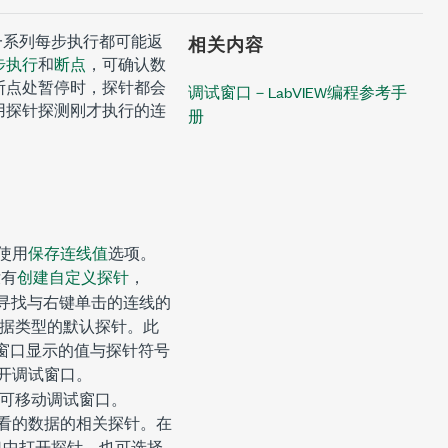
一系列每步执行都可能返
相关内容
步执行
和
断点
，可确认数
断点处暂停时，探针都会
调试窗口－LabVIEW编程参考手
用探针探测刚才执行的连
册
使用
保存连线值
选项。
没有
创建自定义探针
，
寻找与右键单击的连线的
据类型的默认探针。此
窗口显示的值与探针符号
开
调试
窗口。
可移动
调试
窗口。
看的数据的相关探针。在
口中打开探针。也可选择