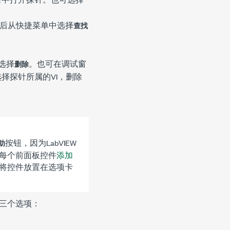
后从快捷菜单中选择
查找
选择
。也可在
调试
窗
删除
择探针所属的VI，删除
。
按钮，因为LabVIEW
助
每个前面板控件
添加
将控件放置在选项卡
三个选项：