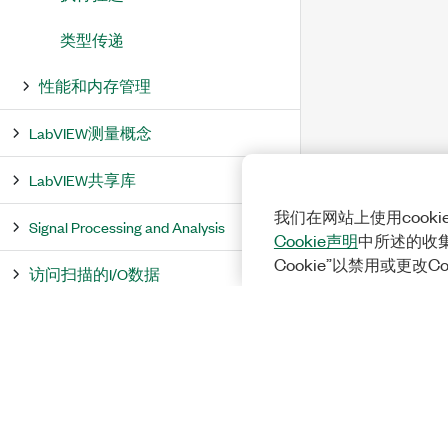
类型传递
性能和内存管理
LabVIEW测量概念
LabVIEW共享库
我们在网站上使用cook
Signal Processing and Analysis
Cookie声明
中所述的收
Cookie”以禁用或更改C
访问扫描的I/O数据
PID and Fuzzy Logic
PID自整定
去模糊化