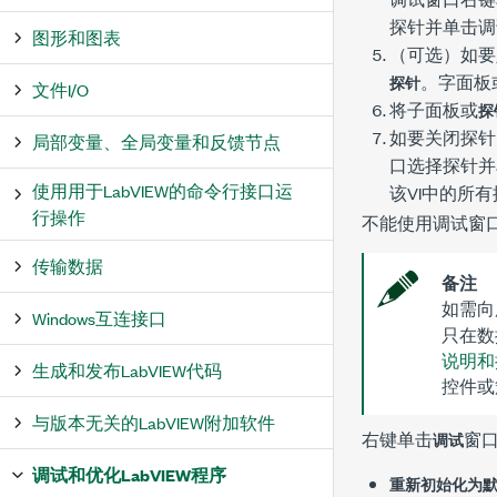
探针并单击
调
图形和图表
（可选）如要
。字面板
探针
文件I/O
将子面板或
探
如要关闭探针
局部变量、全局变量和反馈节点
口选择探针并
使用用于LabVIEW的命令行接口运
该VI中的所
行操作
不能使用
调试
窗
传输数据
备注
如需向
Windows互连接口
只在数
说明和
生成和发布LabVIEW代码
控件或
与版本无关的LabVIEW附加软件
右键单击
窗
调试
调试和优化LabVIEW程序
重新初始化为