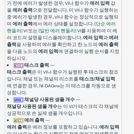
기 전에 에러가 발생한 경우, VI나 함수가
에러 입력
값
을
에러 출력
으로 전달합니다. 이 VI나 함수가 실행하는
중 에러가 발생한 경우, VI나 함수는 정상적으로 실행되
며
에러 출력
에서 에러 상태를 설정합니다.
[단순 에러
핸들러]
VI 또는
[일반 에러 핸들러]
VI를 사용하여 이 에
러 코드의 설명을 디스플레이합니다.
에러 입력
과
에러
출력
을 사용하여 에러를 확인하고 한 노드의
에러 출력
을 다음 노드의
에러 입력
에 연결하여 실행 순서를 지정
하십시오.
태스크 출력
—
태스크 출력
은 이 VI나 함수가 실행된 후 태스크의 참조
입니다. 채널 또는 채널의 리스트를
태스크/채널 입력
에 연결한 경우, NI-DAQmx는 이 태스크를 자동으로 생
성합니다.
채널당 사용된 샘플 개수
—
채널당 사용된 샘플 개수
는 이 VI가 태스크의 각 채널에
성공적으로 쓴 실제 샘플 개수입니다.
에러 출력
—
에러 출력
은 에러 정보를 포함하고 있습니다.
에러 입력
이 이 VI 또는 함수가 실행되기 전에 에러가 발생했음을