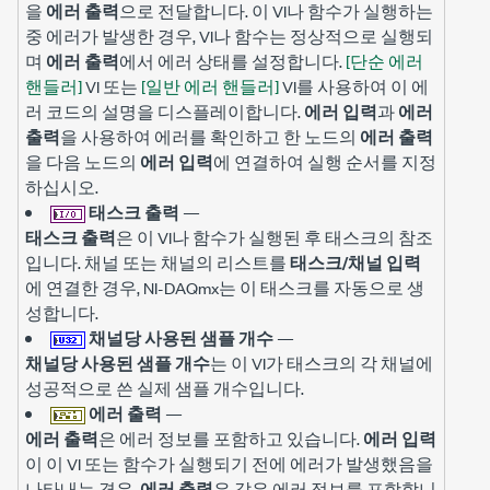
을
에러 출력
으로 전달합니다. 이 VI나 함수가 실행하는
중 에러가 발생한 경우, VI나 함수는 정상적으로 실행되
며
에러 출력
에서 에러 상태를 설정합니다.
[단순 에러
핸들러]
VI 또는
[일반 에러 핸들러]
VI를 사용하여 이 에
러 코드의 설명을 디스플레이합니다.
에러 입력
과
에러
출력
을 사용하여 에러를 확인하고 한 노드의
에러 출력
을 다음 노드의
에러 입력
에 연결하여 실행 순서를 지정
하십시오.
태스크 출력
—
태스크 출력
은 이 VI나 함수가 실행된 후 태스크의 참조
입니다. 채널 또는 채널의 리스트를
태스크/채널 입력
에 연결한 경우, NI-DAQmx는 이 태스크를 자동으로 생
성합니다.
채널당 사용된 샘플 개수
—
채널당 사용된 샘플 개수
는 이 VI가 태스크의 각 채널에
성공적으로 쓴 실제 샘플 개수입니다.
에러 출력
—
에러 출력
은 에러 정보를 포함하고 있습니다.
에러 입력
이 이 VI 또는 함수가 실행되기 전에 에러가 발생했음을
나타내는 경우,
에러 출력
은 같은 에러 정보를 포함합니