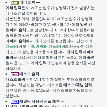
에러 입력
—
에러 입력
은 이 VI 또는 함수가 실행하기 전에 발생하는
에러 조건을 설명합니다.
기본값은
입니다. 이 VI 또는 함수가 실행하
에러 없음
기 전에 에러가 발생한 경우, VI나 함수가
에러 입력
값
을
에러 출력
으로 전달합니다. 이 VI나 함수가 실행하는
중 에러가 발생한 경우, VI나 함수는 정상적으로 실행되
며
에러 출력
에서 에러 상태를 설정합니다.
[단순 에러
핸들러]
VI 또는
[일반 에러 핸들러]
VI를 사용하여 이 에
러 코드의 설명을 디스플레이합니다.
에러 입력
과
에러
출력
을 사용하여 에러를 확인하고 한 노드의
에러 출력
을 다음 노드의
에러 입력
에 연결하여 실행 순서를 지정
하십시오.
태스크 출력
—
태스크 출력
은 이 VI나 함수가 실행된 후 태스크의 참조
입니다. 채널 또는 채널의 리스트를
태스크/채널 입력
에 연결한 경우, NI-DAQmx는 이 태스크를 자동으로 생
성합니다.
채널당 사용된 샘플 개수
—
채널당 사용된 샘플 개수
는 이 VI가 태스크의 각 채널에