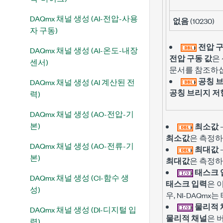
DAQmx 채널 생성 (AI-전압-사용
없음
(10230)
자 구동)
전압 구
DAQmx 채널 생성 (AI-온도-내장
전압 구동 값
은
센서)
문서를 참조하
공칭 
DAQmx 채널 생성 (AI 계산된 전
공칭 브리지 저
력)
DAQmx 채널 생성 (AO-전압-기
본)
최소값
최소값
은 측정
DAQmx 채널 생성 (AO-전류-기
최대값
본)
최대값
은 측정
태스크 
DAQmx 채널 생성 (CI-함수 생
태스크 입력
은 
성)
우, NI-DAQm
물리적 
DAQmx 채널 생성 (DI-디지털 입
물리적 채널
은 
력)