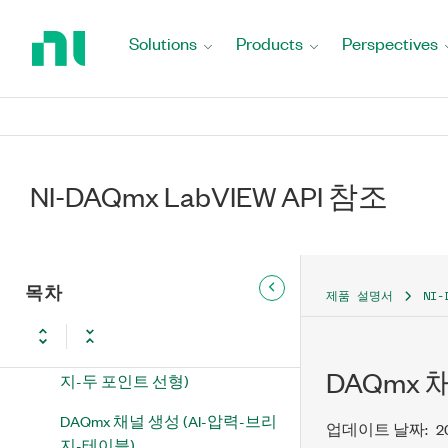
Return
to
DAQmx 채널 생성 (AI-변형률-스
Solutions
Products
Perspectives
Home
트레인 게이지)
Page
DAQmx 채널 생성 (AI-변형률-로
제트 스트레인 게이지)
DAQmx 채널 생성 (AI-힘-브리
지-두 포인트 선형)
NI-DAQmx LabVIEW API 참조
DAQmx 채널 생성 (AI-힘-브리
지-테이블)
목차
DAQmx 채널 생성 (AI-힘-브리
제품 설명서
NI-
지-다항식)
DAQmx 채널 생성 (AI-압력-브리
DAQmx 
지-두 포인트 선형)
DAQmx 채널 생성 (AI-압력-브리
업데이트 날짜:
2
지-테이블)