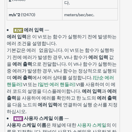
다.
m/s^2
(12470)
meters/sec/sec.
에러 입력
—
에러 입력
은 이 VI 또는 함수가 실행하기 전에 발생하는
에러 조건을 설명합니다.
기본값은
입니다. 이 VI 또는 함수가 실행하
에러 없음
기 전에 에러가 발생한 경우, VI나 함수가
에러 입력
값
을
에러 출력
으로 전달합니다. 이 VI나 함수가 실행하는
중 에러가 발생한 경우, VI나 함수는 정상적으로 실행되
며
에러 출력
에서 에러 상태를 설정합니다.
[단순 에러
핸들러]
VI 또는
[일반 에러 핸들러]
VI를 사용하여 이 에
러 코드의 설명을 디스플레이합니다.
에러 입력
과
에러
출력
을 사용하여 에러를 확인하고 한 노드의
에러 출력
을 다음 노드의
에러 입력
에 연결하여 실행 순서를 지정
하십시오.
사용자 스케일 이름
—
사용자 스케일 이름
은 채널에 대한
사용자 스케일
의 이
름을 지정합니다. 채널이 사용자 스케일을 사용하게 하