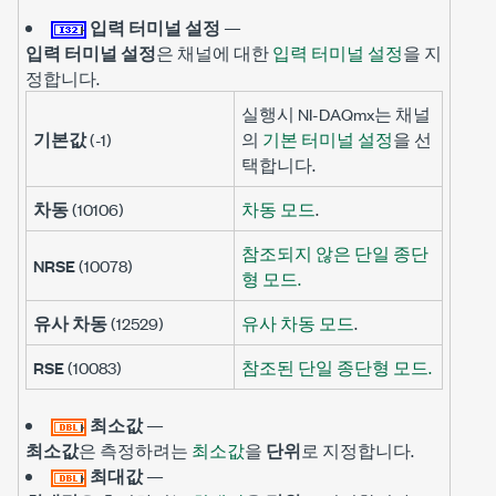
입력 터미널 설정
—
입력 터미널 설정
은 채널에 대한
입력 터미널 설정
을 지
정합니다.
실행시 NI-DAQmx는 채널
기본값
(-1)
의
기본 터미널 설정
을 선
택합니다.
차동
(10106)
차동 모드
.
참조되지 않은 단일 종단
NRSE
(10078)
형 모드.
유사 차동
(12529)
유사 차동 모드
.
RSE
(10083)
참조된 단일 종단형 모드.
최소값
—
최소값
은 측정하려는
최소값
을
단위
로 지정합니다.
최대값
—