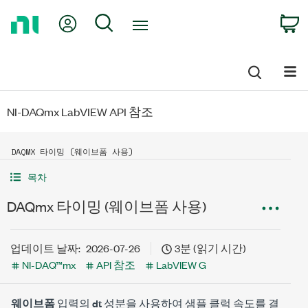
Return
My Account
Search
C
to
Home
Page
NI-DAQmx LabVIEW API 참조
DAQMX 타이밍 (웨이브폼 사용)
목차
DAQmx 타이밍 (웨이브폼 사용)
업데이트 날짜:
2026-07-26
3분 (읽기 시간)
NI-DAQ™mx
API 참조
LabVIEW G
웨이브폼
입력의
dt
성분을 사용하여 샘플 클럭 속도를 결