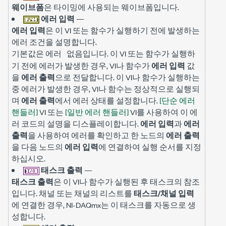
웨이브폼
은 타이밍에 사용되는 웨이브폼입니다.
에러 입력
—
에러 입력
은 이 VI 또는 함수가 실행하기 전에 발생하는
에러 조건을 설명합니다.
기본값은
입니다. 이 VI 또는 함수가 실행하
에러 없음
기 전에 에러가 발생한 경우, VI나 함수가
에러 입력
값
을
에러 출력
으로 전달합니다. 이 VI나 함수가 실행하는
중 에러가 발생한 경우, VI나 함수는 정상적으로 실행되
며
에러 출력
에서 에러 상태를 설정합니다.
[단순 에러
핸들러]
VI 또는
[일반 에러 핸들러]
VI를 사용하여 이 에
러 코드의 설명을 디스플레이합니다.
에러 입력
과
에러
출력
을 사용하여 에러를 확인하고 한 노드의
에러 출력
을 다음 노드의
에러 입력
에 연결하여 실행 순서를 지정
하십시오.
태스크 출력
—
태스크 출력
은 이 VI나 함수가 실행된 후 태스크의 참조
입니다. 채널 또는 채널의 리스트를
태스크/채널 입력
에 연결한 경우, NI-DAQmx는 이 태스크를 자동으로 생
성합니다.