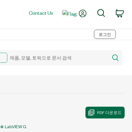
My Account
Search
Contact Us
Car
로그인
LabVIEW G