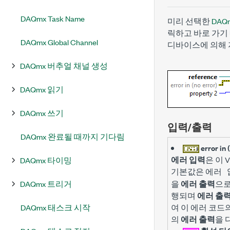
DAQmx Task Name
미리 선택한
DAQ
릭하고 바로 가기
DAQmx Global Channel
디바이스에 의해 
DAQmx 버추얼 채널 생성
DAQmx 읽기
DAQmx 쓰기
입력/출력
DAQmx 완료될 때까지 기다림
error in 
에러 입력
은 이 
DAQmx 타이밍
기본값은
에러 
DAQmx 트리거
을
에러 출력
으로
행되며
에러 출
DAQmx 태스크 시작
여 이 에러 코
의
에러 출력
을 