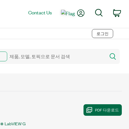
My Account
Search
Contact Us
Car
로그인
LabVIEW G