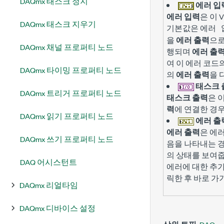
DAQmx 태스크 정지
에러 입
에러 입력
은 이 
DAQmx 태스크 지우기
기본값은
에러 
을
에러 출력
으로
DAQmx 채널 프로퍼티 노드
행되며
에러 출
여 이 에러 코
DAQmx 타이밍 프로퍼티 노드
의
에러 출력
을 
태스크 
DAQmx 트리거 프로퍼티 노드
태스크 출력
은 
력
에 연결한 경우
DAQmx 읽기 프로퍼티 노드
에러 출
에러 출력
은 에
DAQmx 쓰기 프로퍼티 노드
음을 나타내는 경
의 상태를 보여줍
DAQ 어시스턴트
에러에 대한 추
릭한 후 바로 가
DAQmx 리얼타임
DAQmx 디바이스 설정