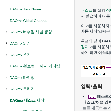
DAQmx Task Name
태스크
를 실행
상
시 필요하며 다른
DAQmx Global Channel
이 VI를 사용하지
자동 시작
입력은 
DAQmx 버추얼 채널 생성
루프와 같이 DAQm
DAQmx 읽기
정지
VI를 사용
하게 되면 어플리
DAQmx 쓰기
DAQmx 완료될 때까지 기다림
DAQmx 타이밍
입력/출력
DAQmx 트리거
태스크/
DAQmx 태스크 시작
태스크/채널 입
트를 제공하는 경