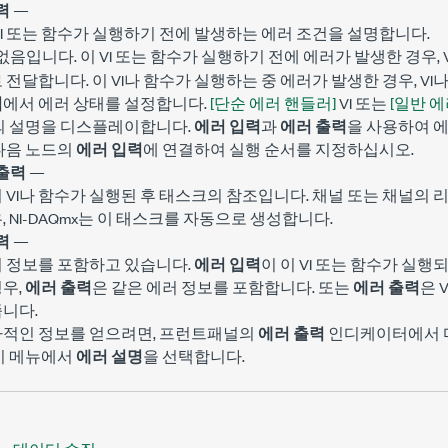
력
—
VI 또는 함수가 실행하기 전에 발생하는 에러 조건을 설명합니다.
입니다. 이 VI 또는 함수가 실행하기 전에 에러가 발생한 경우, 
없음
 전달합니다. 이 VI나 함수가 실행하는 중 에러가 발생한 경우, V
력
에서 에러 상태를 설정합니다.
[단순 에러 핸들러]
VI 또는
[일반 에
드의 설명을 디스플레이합니다.
에러 입력
과
에러 출력
을 사용하여 
다음 노드의
에러 입력
에 연결하여 실행 순서를 지정하십시오.
출력
—
이 VI나 함수가 실행된 후 태스크의 참조입니다. 채널 또는 채널의
, NI-DAQmx는 이 태스크를 자동으로 생성합니다.
력
—
러 정보를 포함하고 있습니다.
에러 입력
이 이 VI 또는 함수가 실
우,
에러 출력
은 같은 에러 정보를 포함합니다. 또는
에러 출력
은 
니다.
가적인 정보를 얻으려면, 프런트패널의
에러 출력
인디케이터에서 마
기 메뉴에서
에러 설명
을 선택합니다.