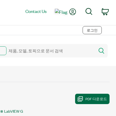
My Account
Search
Contact Us
Car
로그인
LabVIEW G