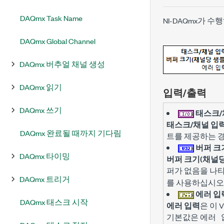
DAQmx Task Name
NI-DAQmx가 수
DAQmx Global Channel
DAQmx 버추얼 채널 생성
DAQmx 읽기
입력/출력
DAQmx 쓰기
태스크/
태스크/채널 입
DAQmx 완료될 때까지 기다림
트를 제공하는 경
버퍼 크
DAQmx 타이밍
버퍼 크기(채널당
퍼가 없음을 나
DAQmx 트리거
를 사용하십시오
에러 입
DAQmx 태스크 시작
에러 입력
은 이 
기본값은
에러 