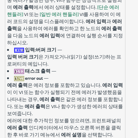
며
에러 출력
에서 에러 상태를 설정합니다.
[단순 에러
핸들러]
VI 또는
[일반 에러 핸들러]
VI를 사용하여 이 에
러 코드의 설명을 디스플레이합니다.
에러 입력
과
에러
출력
을 사용하여 에러를 확인하고 한 노드의
에러 출력
을 다음 노드의
에러 입력
에 연결하여 실행 순서를 지정
하십시오.
입력:버퍼 크기
—
입력 버퍼 크기
은 가져오거나(읽기) 설정(쓰기)하는 프
로퍼티의 예입니다.
태스크 출력
—
error out
—
에러 출력
은 에러 정보를 포함하고 있습니다.
에러 입력
이 이 VI 또는 함수가 실행되기 전에 에러가 발생했음을
나타내는 경우,
에러 출력
은 같은 에러 정보를 포함합니
다. 또는
에러 출력
은 VI나 함수가 생성한 에러의 상태를
보여줍니다.
에러에 대한 추가적인 정보를 얻으려면, 프런트패널의
에러 출력
인디케이터에서 마우스 오른쪽 버튼을 클릭
한 후 바로 가기 메뉴에서
에러 설명
을 선택합니다.