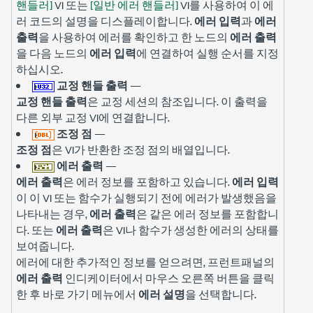
핸들러]
VI 또는
[일반 에러 핸들러]
VI를 사용하여 이 에
러 코드의 설명을 디스플레이합니다.
에러 입력
과
에러
출력
을 사용하여 에러를 확인하고 한 노드의
에러 출력
을 다음 노드의
에러 입력
에 연결하여 실행 순서를 지정
하십시오.
교정 핸들 출력
—
교정 핸들 출력
은 교정 세션의 참조입니다. 이 출력을
다른 외부 교정 VI에 연결합니다.
조정 점
—
조정 점
은 VI가 반환한 조정 점의 배열입니다.
에러 출력
—
에러 출력
은 에러 정보를 포함하고 있습니다.
에러 입력
이 이 VI 또는 함수가 실행되기 전에 에러가 발생했음을
나타내는 경우,
에러 출력
은 같은 에러 정보를 포함합니
다. 또는
에러 출력
은 VI나 함수가 생성한 에러의 상태를
보여줍니다.
에러에 대한 추가적인 정보를 얻으려면, 프런트패널의
에러 출력
인디케이터에서 마우스 오른쪽 버튼을 클릭
한 후 바로 가기 메뉴에서
에러 설명
을 선택합니다.