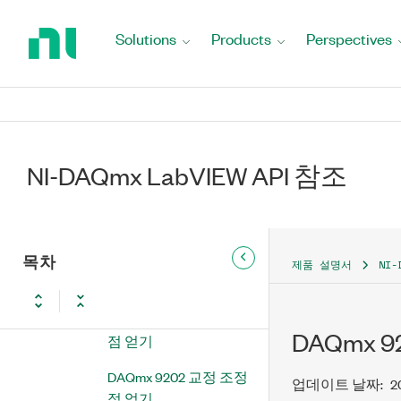
Return
DAQmx X 시리즈 교정 조정
to
Solutions
Products
Perspectives
Home
DAQmx DSA 교정
Page
DAQmx 42xx 교정
DAQmx SCXI 교정
NI-DAQmx LabVIEW API 참조
DAQmx SC 익스프레스 교정
DAQmx C 시리즈 교정
목차
DAQmx C 시리즈 교정 조
제품 설명서
NI-
정 점 얻기
DAQmx 9201 교정 조정
DAQmx 
점 얻기
DAQmx 9202 교정 조정
업데이트 날짜:
2
점 얻기