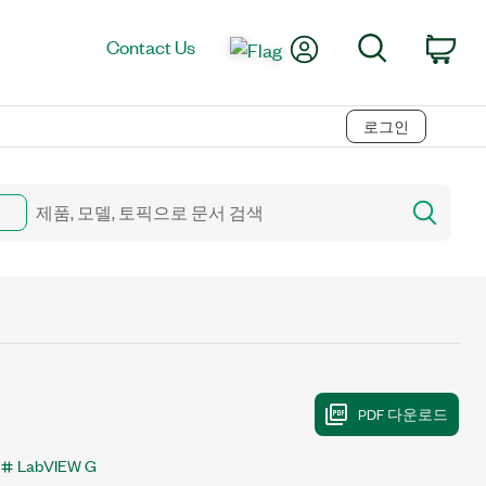
My Account
Search
Contact Us
Car
로그인
LabVIEW G