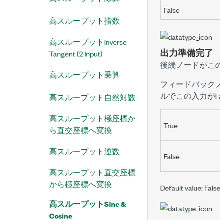
False
高スループット指数
高スループットInverse
出力準備完了
Tangent (2 Input)
後続ノードがこ
高スループット乗算
フィードバック
ルでこの入力がFa
高スループット自然対数
高スループット極座標か
True
ら直交座標へ変換
高スループット逆数
False
高スループット直交座標
から極座標へ変換
Default value: Fals
高スループットSine &
Cosine