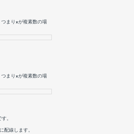
、つまり
が複素数の場
x
、つまり
が複素数の場
x
です。
に配線します。