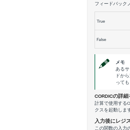
フィードバック
True
False
メモ
あるサ
ドから
っても
CORDICの詳
計算で使用するC
クスを起動しま
入力後にレジ
この関数の入力