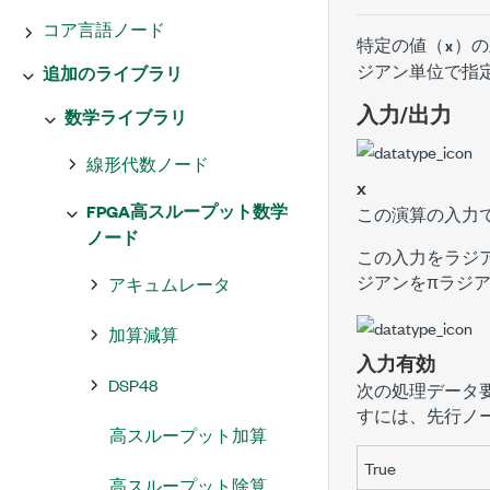
コア言語ノード
特定の値（
）の
x
ジアン単位で指
追加のライブラリ
入力/出力
数学ライブラリ
線形代数ノード
x
FPGA高スループット数学
この演算の入力
ノード
この入力をラジ
ジアンをπラジ
アキュムレータ
加算減算
入力有効
DSP48
次の処理データ
すには、先行ノ
高スループット加算
True
高スループット除算