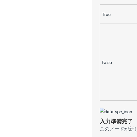
True
False
入力準備完了
このノードが新