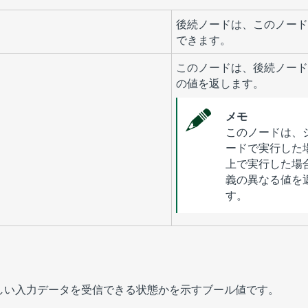
後続ノードは、このノード
できます。
このノードは、後続ノード
の値を返します。
メモ
このノードは、
ードで実行した
上で実行した場
義の異なる値を
す。
しい入力データを受信できる状態かを示すブール値です。