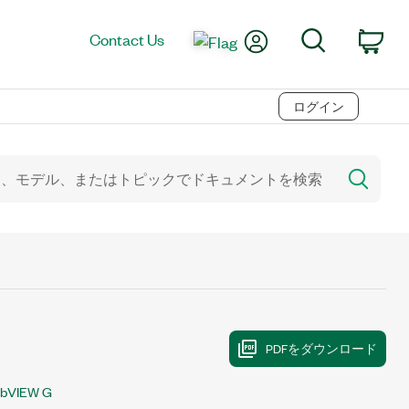
My Account
Search
Contact Us
Car
ログイン
abVIEW G