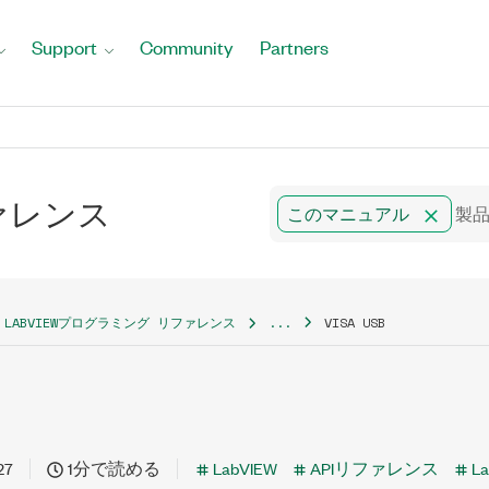
Support
Community
Partners
ファレンス
このマニュアル
LABVIEWプログラミング リファレンス
...
VISA USB
27
1分で読める
LabVIEW
APIリファレンス
L