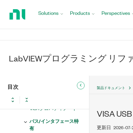
Return
to
VISA書き込み関数
Solutions
Products
Perspectives
Home
Page
VISA読み取り関数
VISA上級
VISAを開く関数
LabVIEWプログラミング リ
VISAを閉じる関数
VISAリソース検索関数
目次
製品ドキュメント
VISAタイムアウト設定
VISAプロパティノード
VISA USB
バス/インタフェース特
更新日
2026-07-
有