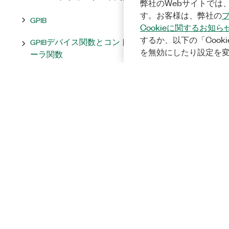
弊社のWebサイトでは、
す。お客様は、弊社の
GPIB
Cookieに関するお知ら
するか、以下の「Cooki
GPIBデバイス関数とコントロ
を無効にしたり設定を
ーラ関数
GPIB関数のデフォルト
GPIBマルチラインインタフェ
ースメッセージ
VISAを使用してシリアルおよ
びパラレルポートを構成する
VISAリソース名制御器
VISAイベント
ビジョン&モーション