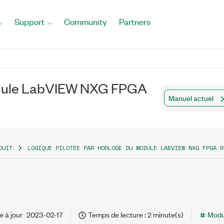
Support
Community
Partners
module LabVIEW NXG FPGA
Manuel actuel
DUIT
LOGIQUE PILOTÉE PAR HORLOGE DU MODULE LABVIEW NXG FPGA R
e à jour
2023-02-17
Temps de lecture : 2 minute(s)
Modu